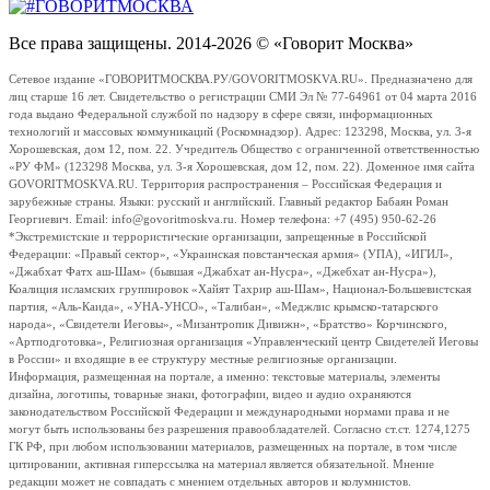
Все права защищены. 2014-2026 © «Говорит Москва»
Сетевое издание «ГОВОРИТМОСКВА.РУ/GOVORITMOSKVA.RU». Предназначено для
лиц старше 16 лет. Свидетельство о регистрации СМИ Эл № 77-64961 от 04 марта 2016
года выдано Федеральной службой по надзору в сфере связи, информационных
технологий и массовых коммуникаций (Роскомнадзор). Адрес: 123298, Москва, ул. 3-я
Хорошевская, дом 12, пом. 22. Учредитель Общество с ограниченной ответственностью
«РУ ФМ» (123298 Москва, ул. 3-я Хорошевская, дом 12, пом. 22). Доменное имя сайта
GOVORITMOSKVA.RU. Территория распространения – Российская Федерация и
зарубежные страны. Языки: русский и английский. Главный редактор Бабаян Роман
Георгиевич. Email: info@govoritmoskva.ru. Номер телефона: +7 (495) 950-62-26
*Экстремистские и террористические организации, запрещенные в Российской
Федерации: «Правый сектор», «Украинская повстанческая армия» (УПА), «ИГИЛ»,
«Джабхат Фатх аш-Шам» (бывшая «Джабхат ан-Нусра», «Джебхат ан-Нусра»),
Коалиция исламских группировок «Хайят Тахрир аш-Шам», Национал-Большевистская
партия, «Аль-Каида», «УНА-УНСО», «Талибан», «Меджлис крымско-татарского
народа», «Свидетели Иеговы», «Мизантропик Дивижн», «Братство» Корчинского,
«Артподготовка», Религиозная организация «Управленческий центр Свидетелей Иеговы
в России» и входящие в ее структуру местные религиозные организации.
Информация, размещенная на портале, а именно: текстовые материалы, элементы
дизайна, логотипы, товарные знаки, фотографии, видео и аудио охраняются
законодательством Российской Федерации и международными нормами права и не
могут быть использованы без разрешения правообладателей. Согласно ст.ст. 1274,1275
ГК РФ, при любом использовании материалов, размещенных на портале, в том числе
цитировании, активная гиперссылка на материал является обязательной. Мнение
редакции может не совпадать с мнением отдельных авторов и колумнистов.