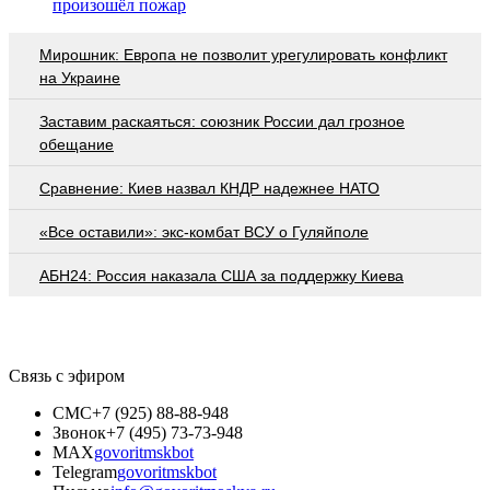
произошёл пожар
Мирошник: Европа не позволит урегулировать конфликт
на Украине
Заставим раскаяться: союзник России дал грозное
обещание
Сравнение: Киев назвал КНДР надежнее НАТО
«Все оставили»: экс-комбат ВСУ о Гуляйполе
АБН24: Россия наказала США за поддержку Киева
Связь с эфиром
СМС
+7 (925) 88-88-948
Звонок
+7 (495) 73-73-948
MAX
govoritmskbot
Telegram
govoritmskbot