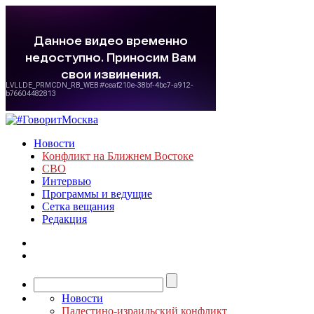
Новости
Конфликт на Ближнем Востоке
СВО
Интервью
Программы и ведущие
Сетка вещания
Редакция
Новости
Палестино-израильский конфликт