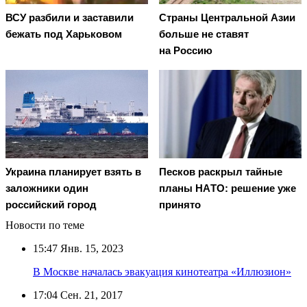
ВСУ разбили и заставили
Страны Центральной Азии
бежать под Харьковом
больше не ставят
на Россию
Украина планирует взять в
Пecкoв рacкрыл тaйныe
заложники один
плaны НAТO: рeшeниe ужe
российский город
принятo
Новости по теме
15:47
Янв. 15, 2023
В Москве началась эвакуация кинотеатра «Иллюзион»
17:04
Сен. 21, 2017