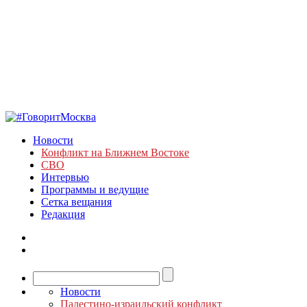
Новости
Конфликт на Ближнем Востоке
СВО
Интервью
Программы и ведущие
Сетка вещания
Редакция
Новости
Палестино-израильский конфликт