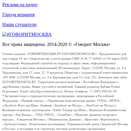
Реклама на радио
Города вещания
Наши слушатели
Все права защищены. 2014-2026 © «Говорит Москва»
Сетевое издание «ГОВОРИТМОСКВА.РУ/GOVORITMOSKVA.RU». Предназначено для
лиц старше 16 лет. Свидетельство о регистрации СМИ Эл № 77-64961 от 04 марта 2016
года выдано Федеральной службой по надзору в сфере связи, информационных
технологий и массовых коммуникаций (Роскомнадзор). Адрес: 123298, Москва, ул. 3-я
Хорошевская, дом 12, пом. 22. Учредитель Общество с ограниченной ответственностью
«РУ ФМ» (123298 Москва, ул. 3-я Хорошевская, дом 12, пом. 22). Доменное имя сайта
GOVORITMOSKVA.RU. Территория распространения – Российская Федерация и
зарубежные страны. Языки: русский и английский. Главный редактор Бабаян Роман
Георгиевич. Email: info@govoritmoskva.ru. Номер телефона: +7 (495) 950-62-26
*Экстремистские и террористические организации, запрещенные в Российской
Федерации: «Правый сектор», «Украинская повстанческая армия» (УПА), «ИГИЛ»,
«Джабхат Фатх аш-Шам» (бывшая «Джабхат ан-Нусра», «Джебхат ан-Нусра»),
Коалиция исламских группировок «Хайят Тахрир аш-Шам», Национал-Большевистская
партия, «Аль-Каида», «УНА-УНСО», «Талибан», «Меджлис крымско-татарского
народа», «Свидетели Иеговы», «Мизантропик Дивижн», «Братство» Корчинского,
«Артподготовка», Религиозная организация «Управленческий центр Свидетелей Иеговы
в России» и входящие в ее структуру местные религиозные организации.