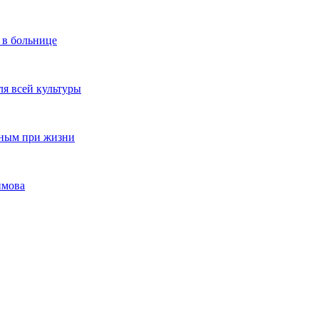
 в больнице
ля всей культуры
нным при жизни
имова