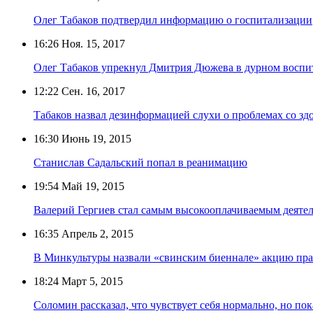
Олег Табаков подтвердил информацию о госпитализации
16:26
Ноя. 15, 2017
Олег Табаков упрекнул Дмитрия Дюжева в дурном воспит
12:22
Сен. 16, 2017
Табаков назвал дезинформацией слухи о проблемах со зд
16:30
Июнь 19, 2015
Станислав Садальский попал в реанимацию
19:54
Май 19, 2015
Валерий Гергиев стал самым высокооплачиваемым деяте
16:35
Апрель 2, 2015
В Минкультуры назвали «свинским биеннале» акцию пр
18:24
Март 5, 2015
Соломин рассказал, что чувствует себя нормально, но пок