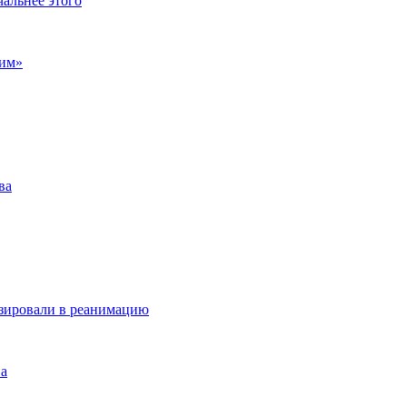
чальнее этого
ним»
ва
изировали в реанимацию
ва