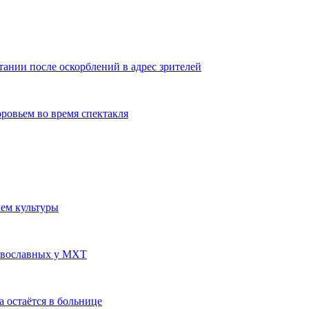
ании после оскорблений в адрес зрителей
оровьем во время спектакля
лем культуры
авославных у МХТ
а остаётся в больнице