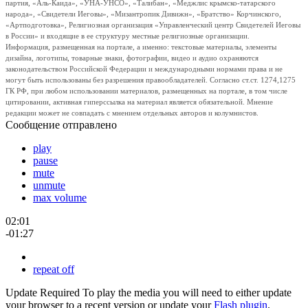
партия, «Аль-Каида», «УНА-УНСО», «Талибан», «Меджлис крымско-татарского
народа», «Свидетели Иеговы», «Мизантропик Дивижн», «Братство» Корчинского,
«Артподготовка», Религиозная организация «Управленческий центр Свидетелей Иеговы
в России» и входящие в ее структуру местные религиозные организации.
Информация, размещенная на портале, а именно: текстовые материалы, элементы
дизайна, логотипы, товарные знаки, фотографии, видео и аудио охраняются
законодательством Российской Федерации и международными нормами права и не
могут быть использованы без разрешения правообладателей. Согласно ст.ст. 1274,1275
ГК РФ, при любом использовании материалов, размещенных на портале, в том числе
цитировании, активная гиперссылка на материал является обязательной. Мнение
редакции может не совпадать с мнением отдельных авторов и колумнистов.
Сообщение отправлено
play
pause
mute
unmute
max volume
02:01
-01:27
repeat off
Update Required
To play the media you will need to either update
your browser to a recent version or update your
Flash plugin
.