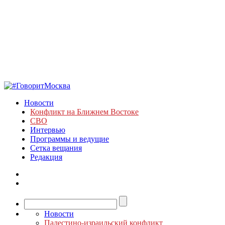
Новости
Конфликт на Ближнем Востоке
СВО
Интервью
Программы и ведущие
Сетка вещания
Редакция
Новости
Палестино-израильский конфликт