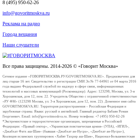
8 (495) 950-62-26
info@govoritmoskva.ru
Реклама на радио
Города вещания
Наши слушатели
Все права защищены. 2014-2026 © «Говорит Москва»
Сетевое издание «ГОВОРИТМОСКВА.РУ/GOVORITMOSKVA.RU». Предназначено для
лиц старше 16 лет. Свидетельство о регистрации СМИ Эл № 77-64961 от 04 марта 2016
года выдано Федеральной службой по надзору в сфере связи, информационных
технологий и массовых коммуникаций (Роскомнадзор). Адрес: 123298, Москва, ул. 3-я
Хорошевская, дом 12, пом. 22. Учредитель Общество с ограниченной ответственностью
«РУ ФМ» (123298 Москва, ул. 3-я Хорошевская, дом 12, пом. 22). Доменное имя сайта
GOVORITMOSKVA.RU. Территория распространения – Российская Федерация и
зарубежные страны. Языки: русский и английский. Главный редактор Бабаян Роман
Георгиевич. Email: info@govoritmoskva.ru. Номер телефона: +7 (495) 950-62-26
*Экстремистские и террористические организации, запрещенные в Российской
Федерации: «Правый сектор», «Украинская повстанческая армия» (УПА), «ИГИЛ»,
«Джабхат Фатх аш-Шам» (бывшая «Джабхат ан-Нусра», «Джебхат ан-Нусра»),
Коалиция исламских группировок «Хайят Тахрир аш-Шам», Национал-Большевистская