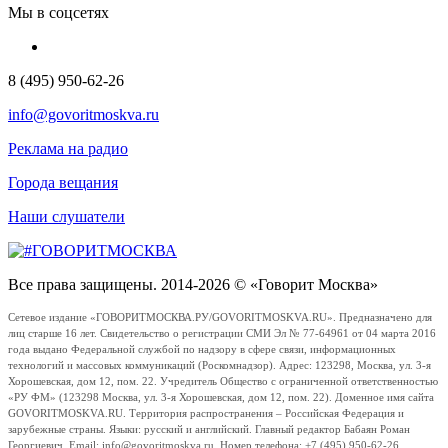
Мы в соцсетях
8 (495) 950-62-26
info@govoritmoskva.ru
Реклама на радио
Города вещания
Наши слушатели
Все права защищены. 2014-2026 © «Говорит Москва»
Сетевое издание «ГОВОРИТМОСКВА.РУ/GOVORITMOSKVA.RU». Предназначено для
лиц старше 16 лет. Свидетельство о регистрации СМИ Эл № 77-64961 от 04 марта 2016
года выдано Федеральной службой по надзору в сфере связи, информационных
технологий и массовых коммуникаций (Роскомнадзор). Адрес: 123298, Москва, ул. 3-я
Хорошевская, дом 12, пом. 22. Учредитель Общество с ограниченной ответственностью
«РУ ФМ» (123298 Москва, ул. 3-я Хорошевская, дом 12, пом. 22). Доменное имя сайта
GOVORITMOSKVA.RU. Территория распространения – Российская Федерация и
зарубежные страны. Языки: русский и английский. Главный редактор Бабаян Роман
Георгиевич. Email: info@govoritmoskva.ru. Номер телефона: +7 (495) 950-62-26