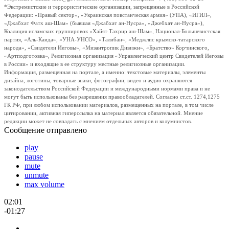
*Экстремистские и террористические организации, запрещенные в Российской
Федерации: «Правый сектор», «Украинская повстанческая армия» (УПА), «ИГИЛ»,
«Джабхат Фатх аш-Шам» (бывшая «Джабхат ан-Нусра», «Джебхат ан-Нусра»),
Коалиция исламских группировок «Хайят Тахрир аш-Шам», Национал-Большевистская
партия, «Аль-Каида», «УНА-УНСО», «Талибан», «Меджлис крымско-татарского
народа», «Свидетели Иеговы», «Мизантропик Дивижн», «Братство» Корчинского,
«Артподготовка», Религиозная организация «Управленческий центр Свидетелей Иеговы
в России» и входящие в ее структуру местные религиозные организации.
Информация, размещенная на портале, а именно: текстовые материалы, элементы
дизайна, логотипы, товарные знаки, фотографии, видео и аудио охраняются
законодательством Российской Федерации и международными нормами права и не
могут быть использованы без разрешения правообладателей. Согласно ст.ст. 1274,1275
ГК РФ, при любом использовании материалов, размещенных на портале, в том числе
цитировании, активная гиперссылка на материал является обязательной. Мнение
редакции может не совпадать с мнением отдельных авторов и колумнистов.
Сообщение отправлено
play
pause
mute
unmute
max volume
02:01
-01:27