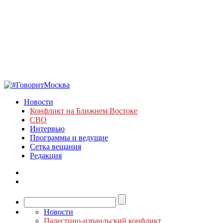
Новости
Конфликт на Ближнем Востоке
СВО
Интервью
Программы и ведущие
Сетка вещания
Редакция
Новости
Палестино-израильский конфликт