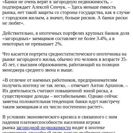
«Банки не очень верят в загородную недвижимость, –
подтверждает Алексей Сенчук. – Здесь меньше емкость
рынка, нет такой защиты со стороны государства, как в случае
с городским жильем, а значит, больше рисков. А банки риски
не любят».
Действительно, в ипотечных портфелях крупных банков доля
«загородных» заемщиков составляет не более 3-4%, а в
некоторых не превышает 2%.
Что касается портрета среднестатистического ипотечника на
рынке загородного жилья, обычно это человек в возрасте 35-
45 лет, с высшим образованием, работающий на позиции
менеджера среднего звена и выше.
«В отличие от наемных работников, предпринимателям
получить ипотеку не так легко, – отмечает Антон Архипов. –
Их деятельность считают повышенной зоной риска, а
существующие доходы – нестабильными. Однако сейчас
заметна положительная тенденция: банки идут навстречу
таким заемщикам и их число постепенно растет».
В условиях экономического кризиса и связанного с ним
падения платежеспособности населения игроки
рынка
загородной недвижимости
видят в ипотеке
инструмент, способный стать новым драйвером спроса.