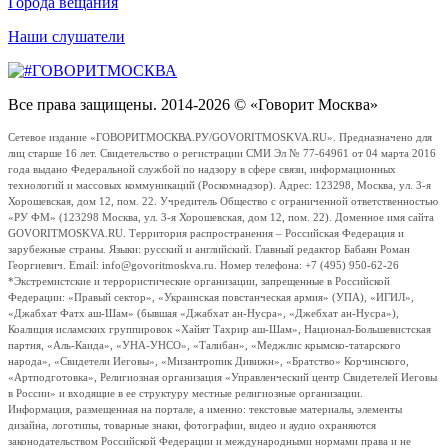
Города вещания
Наши слушатели
Все права защищены. 2014-2026 © «Говорит Москва»
Сетевое издание «ГОВОРИТМОСКВА.РУ/GOVORITMOSKVA.RU». Предназначено для
лиц старше 16 лет. Свидетельство о регистрации СМИ Эл № 77-64961 от 04 марта 2016
года выдано Федеральной службой по надзору в сфере связи, информационных
технологий и массовых коммуникаций (Роскомнадзор). Адрес: 123298, Москва, ул. 3-я
Хорошевская, дом 12, пом. 22. Учредитель Общество с ограниченной ответственностью
«РУ ФМ» (123298 Москва, ул. 3-я Хорошевская, дом 12, пом. 22). Доменное имя сайта
GOVORITMOSKVA.RU. Территория распространения – Российская Федерация и
зарубежные страны. Языки: русский и английский. Главный редактор Бабаян Роман
Георгиевич. Email: info@govoritmoskva.ru. Номер телефона: +7 (495) 950-62-26
*Экстремистские и террористические организации, запрещенные в Российской
Федерации: «Правый сектор», «Украинская повстанческая армия» (УПА), «ИГИЛ»,
«Джабхат Фатх аш-Шам» (бывшая «Джабхат ан-Нусра», «Джебхат ан-Нусра»),
Коалиция исламских группировок «Хайят Тахрир аш-Шам», Национал-Большевистская
партия, «Аль-Каида», «УНА-УНСО», «Талибан», «Меджлис крымско-татарского
народа», «Свидетели Иеговы», «Мизантропик Дивижн», «Братство» Корчинского,
«Артподготовка», Религиозная организация «Управленческий центр Свидетелей Иеговы
в России» и входящие в ее структуру местные религиозные организации.
Информация, размещенная на портале, а именно: текстовые материалы, элементы
дизайна, логотипы, товарные знаки, фотографии, видео и аудио охраняются
законодательством Российской Федерации и международными нормами права и не