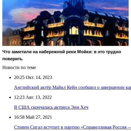
Что заметили на набережной реки Мойки: в это трудно
поверить
Новости по теме
20:25
Окт. 14, 2023
Английский актёр Майкл Кейн сообщил о завершении ка
12:23
Авг. 13, 2022
В США скончалась актриса Энн Хеч
16:58
Май 27, 2021
Стивен Сигал вступит в партию «Справедливая Россия 