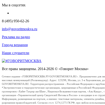
Мы в соцсетях
8 (495) 950-62-26
info@govoritmoskva.ru
Реклама на радио
Города вещания
Наши слушатели
Все права защищены. 2014-2026 © «Говорит Москва»
Сетевое издание «ГОВОРИТМОСКВА.РУ/GOVORITMOSKVA.RU». Предназначено для лиц стар
массовых коммуникаций (Роскомнадзор). Адрес: 123298, Москва, ул. 3-я Хорошевская, д
GOVORITMOSKVA.RU. Территория распространения – Российская Федерация и зарубежные с
*Экстремистские и террористические организации, запрещенные в Российской Федераци
группировок «Хайят Тахрир аш-Шам», Национал-Большевистская партия, «Аль-Каида», 
организация «Управленческий центр Свидетелей Иеговы в России» и входящие в ее струк
Информация, размещенная на портале, а именно: текстовые материалы, элементы дизайна
разрешения правообладателей. Согласно ст.ст. 1274,1275 ГК РФ, при любом использовани