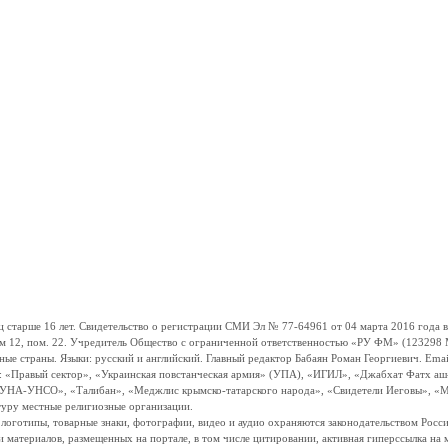
ше 16 лет. Свидетельство о регистрации СМИ Эл № 77-64961 от 04 марта 2016 года вы
ом 12, пом. 22. Учредитель Общество с ограниченной ответственностью «РУ ФМ» (123298 Мо
траны. Языки: русский и английский. Главный редактор Бабаян Роман Георгиевич. Email:
и: «Правый сектор», «Украинская повстанческая армия» (УПА), «ИГИЛ», «Джабхат Фатх а
«УНА-УНСО», «Талибан», «Меджлис крымско-татарского народа», «Свидетели Иеговы», «М
туру местные религиозные организации.
, логотипы, товарные знаки, фотографии, видео и аудио охраняются законодательством Ро
и материалов, размещенных на портале, в том числе цитировании, активная гиперссылка на 