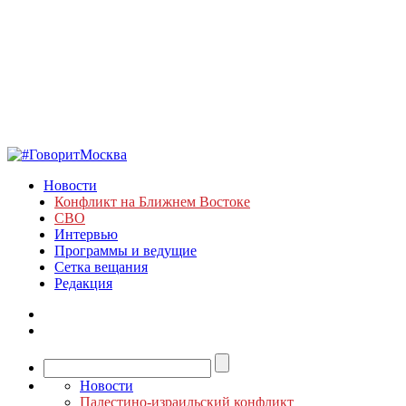
Новости
Конфликт на Ближнем Востоке
СВО
Интервью
Программы и ведущие
Сетка вещания
Редакция
Новости
Палестино-израильский конфликт