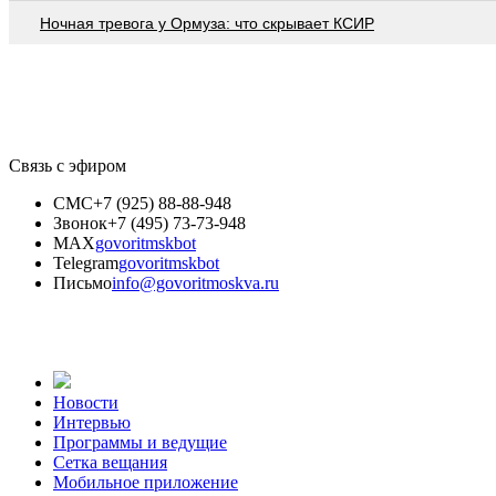
Ночная тревога у Ормуза: что скрывает КСИР
Связь с эфиром
СМС
+7 (925) 88-88-948
Звонок
+7 (495) 73-73-948
MAX
govoritmskbot
Telegram
govoritmskbot
Письмо
info@govoritmoskva.ru
Новости
Интервью
Программы и ведущие
Сетка вещания
Мобильное приложение