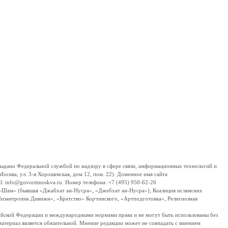
дано Федеральной службой по надзору в сфере связи, информационных технологий и
сква, ул. 3-я Хорошевская, дом 12, пом. 22). Доменное имя сайта
 info@govoritmoskva.ru. Номер телефона: +7 (495) 950-62-26
ш-Шам» (бывшая «Джабхат ан-Нусра», «Джебхат ан-Нусра»), Коалиция исламских
изантропик Дивижн», «Братство» Корчинского, «Артподготовка», Религиозная
ссийской Федерации и международными нормами права и не могут быть использованы без
материал является обязательной. Мнение редакции может не совпадать с мнением