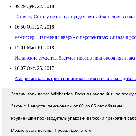
09:29
Дек. 22, 2018
Стивену Сигалу не станут предъявлять обвинения в изн
16:50
Окт. 27, 2018
Режиссёр «Движения вверх» о перспективах Сигала в рос
15:01
Май 10, 2018
Испанские студенты бастуют против приговора пяти нас
18:07
Окт. 25, 2017
Американская актриса обвинила Стивена Сигала в домог
Запричитали после Wildberries: Россия начала бить по всему
Закон с 1 августа: пенсионеры от 60 до 85 лет обязаны…
Крупнейший производитель упаковки в России прекратил раб
Можно рвать погоны. Провал Драпатого