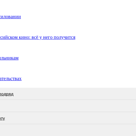
асиловании
сийском кино: всё у него получится
ильникам
ательствах
 подряд
оту