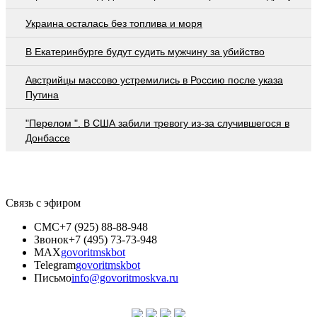
Украина осталась без топлива и моря
В Екатеринбурге будут судить мужчину за убийство
Австрийцы массово устремились в Россию после указа
Путина
"Перелом ". В США забили тревогу из-за случившегося в
Донбассе
Связь с эфиром
СМС
+7 (925) 88-88-948
Звонок
+7 (495) 73-73-948
MAX
govoritmskbot
Telegram
govoritmskbot
Письмо
info@govoritmoskva.ru