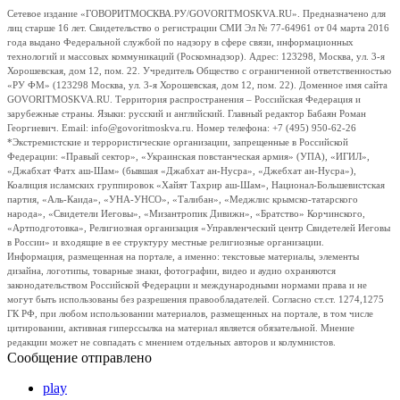
Сетевое издание «ГОВОРИТМОСКВА.РУ/GOVORITMOSKVA.RU». Предназначено для
лиц старше 16 лет. Свидетельство о регистрации СМИ Эл № 77-64961 от 04 марта 2016
года выдано Федеральной службой по надзору в сфере связи, информационных
технологий и массовых коммуникаций (Роскомнадзор). Адрес: 123298, Москва, ул. 3-я
Хорошевская, дом 12, пом. 22. Учредитель Общество с ограниченной ответственностью
«РУ ФМ» (123298 Москва, ул. 3-я Хорошевская, дом 12, пом. 22). Доменное имя сайта
GOVORITMOSKVA.RU. Территория распространения – Российская Федерация и
зарубежные страны. Языки: русский и английский. Главный редактор Бабаян Роман
Георгиевич. Email: info@govoritmoskva.ru. Номер телефона: +7 (495) 950-62-26
*Экстремистские и террористические организации, запрещенные в Российской
Федерации: «Правый сектор», «Украинская повстанческая армия» (УПА), «ИГИЛ»,
«Джабхат Фатх аш-Шам» (бывшая «Джабхат ан-Нусра», «Джебхат ан-Нусра»),
Коалиция исламских группировок «Хайят Тахрир аш-Шам», Национал-Большевистская
партия, «Аль-Каида», «УНА-УНСО», «Талибан», «Меджлис крымско-татарского
народа», «Свидетели Иеговы», «Мизантропик Дивижн», «Братство» Корчинского,
«Артподготовка», Религиозная организация «Управленческий центр Свидетелей Иеговы
в России» и входящие в ее структуру местные религиозные организации.
Информация, размещенная на портале, а именно: текстовые материалы, элементы
дизайна, логотипы, товарные знаки, фотографии, видео и аудио охраняются
законодательством Российской Федерации и международными нормами права и не
могут быть использованы без разрешения правообладателей. Согласно ст.ст. 1274,1275
ГК РФ, при любом использовании материалов, размещенных на портале, в том числе
цитировании, активная гиперссылка на материал является обязательной. Мнение
редакции может не совпадать с мнением отдельных авторов и колумнистов.
Сообщение отправлено
play