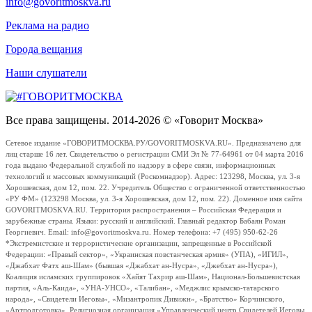
info@govoritmoskva.ru
Реклама на радио
Города вещания
Наши слушатели
Все права защищены. 2014-2026 © «Говорит Москва»
Сетевое издание «ГОВОРИТМОСКВА.РУ/GOVORITMOSKVA.RU». Предназначено для
лиц старше 16 лет. Свидетельство о регистрации СМИ Эл № 77-64961 от 04 марта 2016
года выдано Федеральной службой по надзору в сфере связи, информационных
технологий и массовых коммуникаций (Роскомнадзор). Адрес: 123298, Москва, ул. 3-я
Хорошевская, дом 12, пом. 22. Учредитель Общество с ограниченной ответственностью
«РУ ФМ» (123298 Москва, ул. 3-я Хорошевская, дом 12, пом. 22). Доменное имя сайта
GOVORITMOSKVA.RU. Территория распространения – Российская Федерация и
зарубежные страны. Языки: русский и английский. Главный редактор Бабаян Роман
Георгиевич. Email: info@govoritmoskva.ru. Номер телефона: +7 (495) 950-62-26
*Экстремистские и террористические организации, запрещенные в Российской
Федерации: «Правый сектор», «Украинская повстанческая армия» (УПА), «ИГИЛ»,
«Джабхат Фатх аш-Шам» (бывшая «Джабхат ан-Нусра», «Джебхат ан-Нусра»),
Коалиция исламских группировок «Хайят Тахрир аш-Шам», Национал-Большевистская
партия, «Аль-Каида», «УНА-УНСО», «Талибан», «Меджлис крымско-татарского
народа», «Свидетели Иеговы», «Мизантропик Дивижн», «Братство» Корчинского,
«Артподготовка», Религиозная организация «Управленческий центр Свидетелей Иеговы