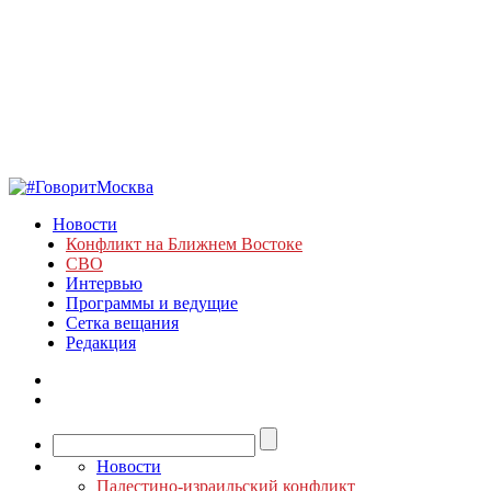
Новости
Конфликт на Ближнем Востоке
СВО
Интервью
Программы и ведущие
Сетка вещания
Редакция
Новости
Палестино-израильский конфликт