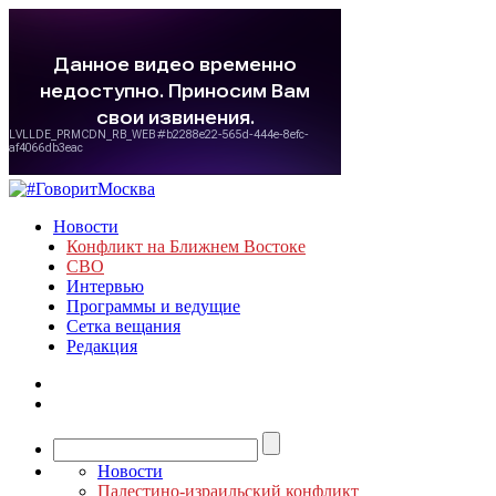
Новости
Конфликт на Ближнем Востоке
СВО
Интервью
Программы и ведущие
Сетка вещания
Редакция
Новости
Палестино-израильский конфликт