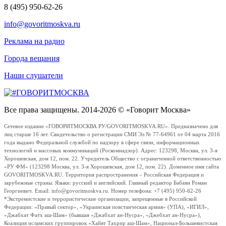
8 (495) 950-62-26
info@govoritmoskva.ru
Реклама на радио
Города вещания
Наши слушатели
Все права защищены. 2014-2026 © «Говорит Москва»
Сетевое издание «ГОВОРИТМОСКВА.РУ/GOVORITMOSKVA.RU». Предназначено для
лиц старше 16 лет. Свидетельство о регистрации СМИ Эл № 77-64961 от 04 марта 2016
года выдано Федеральной службой по надзору в сфере связи, информационных
технологий и массовых коммуникаций (Роскомнадзор). Адрес: 123298, Москва, ул. 3-я
Хорошевская, дом 12, пом. 22. Учредитель Общество с ограниченной ответственностью
«РУ ФМ» (123298 Москва, ул. 3-я Хорошевская, дом 12, пом. 22). Доменное имя сайта
GOVORITMOSKVA.RU. Территория распространения – Российская Федерация и
зарубежные страны. Языки: русский и английский. Главный редактор Бабаян Роман
Георгиевич. Email: info@govoritmoskva.ru. Номер телефона: +7 (495) 950-62-26
*Экстремистские и террористические организации, запрещенные в Российской
Федерации: «Правый сектор», «Украинская повстанческая армия» (УПА), «ИГИЛ»,
«Джабхат Фатх аш-Шам» (бывшая «Джабхат ан-Нусра», «Джебхат ан-Нусра»),
Коалиция исламских группировок «Хайят Тахрир аш-Шам», Национал-Большевистская