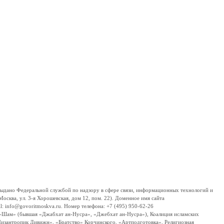
дано Федеральной службой по надзору в сфере связи, информационных технологий и
сква, ул. 3-я Хорошевская, дом 12, пом. 22). Доменное имя сайта
 info@govoritmoskva.ru. Номер телефона: +7 (495) 950-62-26
ш-Шам» (бывшая «Джабхат ан-Нусра», «Джебхат ан-Нусра»), Коалиция исламских
изантропик Дивижн», «Братство» Корчинского, «Артподготовка», Религиозная