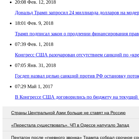
20:08
Фев. 12, 2018
Дональд Трамп запросил 24 миллиарда долларов на мод
18:01
Фев. 9, 2018
Трамп подписал закон о продлении финансирования прави
07:39
Фев. 1, 2018
Конгресс США разочарован отсутствием санкций по «кр
07:05
Янв. 31, 2018
Госдеп назвал целью санкций против РФ остановку поток
07:29
Май 1, 2017
В Конгрессе США договорились по бюджету на текущий
Страны Центральной Азии больше не ставят на Россию
«Перестала существовать». ЧП в Одессе напугало Запад
Пентагон после «гневного звонка» Трампа собрал срочное с