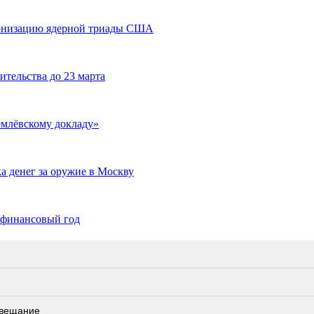
ернизацию ядерной триады США
тельства до 23 марта
емлёвскому докладу»
а денег за оружие в Москву
 финансовый год
овещание