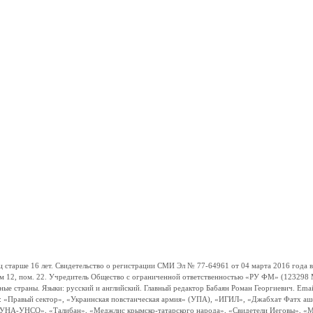
ше 16 лет. Свидетельство о регистрации СМИ Эл № 77-64961 от 04 марта 2016 года вы
ом 12, пом. 22. Учредитель Общество с ограниченной ответственностью «РУ ФМ» (123298 Мо
траны. Языки: русский и английский. Главный редактор Бабаян Роман Георгиевич. Email:
и: «Правый сектор», «Украинская повстанческая армия» (УПА), «ИГИЛ», «Джабхат Фатх а
«УНА-УНСО», «Талибан», «Меджлис крымско-татарского народа», «Свидетели Иеговы», «М