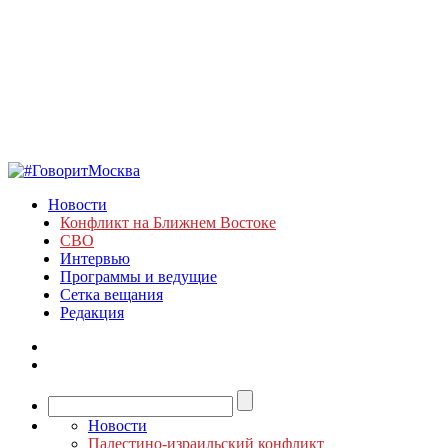
Новости
Конфликт на Ближнем Востоке
СВО
Интервью
Программы и ведущие
Сетка вещания
Редакция
Новости
Палестино-израильский конфликт