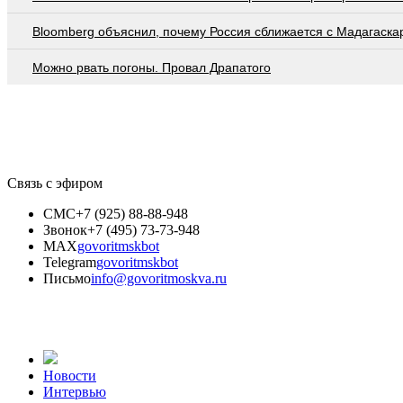
Bloomberg объяснил, почему Россия сближается с Мадагаска
Можно рвать погоны. Провал Драпатого
Связь с эфиром
СМС
+7 (925) 88-88-948
Звонок
+7 (495) 73-73-948
MAX
govoritmskbot
Telegram
govoritmskbot
Письмо
info@govoritmoskva.ru
Новости
Интервью