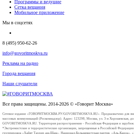
Программы и ведущие
Сетка вещания
Мобильное приложение
Мы в соцсетях
8 (495) 950-62-26
info@govoritmoskva.ru
Реклама на радио
Города вещания
Наши слушатели
Все права защищены. 2014-2026 © «Говорит Москва»
Сетевое издание «ГОВОРИТМОСКВА.РУ/GOVORITMOSKVA.RU». Предназначено для лиц стар
массовых коммуникаций (Роскомнадзор). Адрес: 123298, Москва, ул. 3-я Хорошевская, д
GOVORITMOSKVA.RU. Территория распространения – Российская Федерация и зарубежные с
*Экстремистские и террористические организации, запрещенные в Российской Федераци
группировок «Хайят Тахрир аш-Шам», Национал-Большевистская партия, «Аль-Каида», 