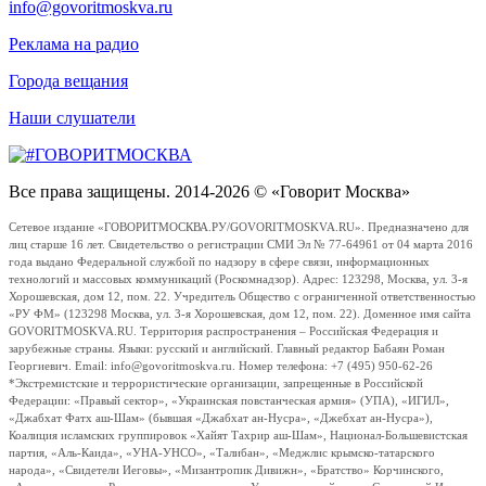
info@govoritmoskva.ru
Реклама на радио
Города вещания
Наши слушатели
Все права защищены. 2014-2026 © «Говорит Москва»
Сетевое издание «ГОВОРИТМОСКВА.РУ/GOVORITMOSKVA.RU». Предназначено для
лиц старше 16 лет. Свидетельство о регистрации СМИ Эл № 77-64961 от 04 марта 2016
года выдано Федеральной службой по надзору в сфере связи, информационных
технологий и массовых коммуникаций (Роскомнадзор). Адрес: 123298, Москва, ул. 3-я
Хорошевская, дом 12, пом. 22. Учредитель Общество с ограниченной ответственностью
«РУ ФМ» (123298 Москва, ул. 3-я Хорошевская, дом 12, пом. 22). Доменное имя сайта
GOVORITMOSKVA.RU. Территория распространения – Российская Федерация и
зарубежные страны. Языки: русский и английский. Главный редактор Бабаян Роман
Георгиевич. Email: info@govoritmoskva.ru. Номер телефона: +7 (495) 950-62-26
*Экстремистские и террористические организации, запрещенные в Российской
Федерации: «Правый сектор», «Украинская повстанческая армия» (УПА), «ИГИЛ»,
«Джабхат Фатх аш-Шам» (бывшая «Джабхат ан-Нусра», «Джебхат ан-Нусра»),
Коалиция исламских группировок «Хайят Тахрир аш-Шам», Национал-Большевистская
партия, «Аль-Каида», «УНА-УНСО», «Талибан», «Меджлис крымско-татарского
народа», «Свидетели Иеговы», «Мизантропик Дивижн», «Братство» Корчинского,