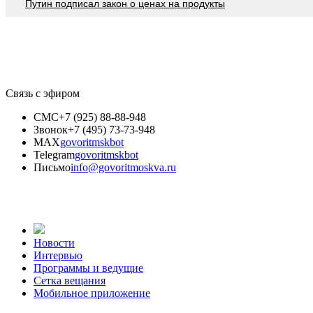
Путин подписал закон о ценах на продукты
Связь с эфиром
СМС
+7 (925) 88-88-948
Звонок
+7 (495) 73-73-948
MAX
govoritmskbot
Telegram
govoritmskbot
Письмо
info@govoritmoskva.ru
Новости
Интервью
Программы и ведущие
Сетка вещания
Мобильное приложение