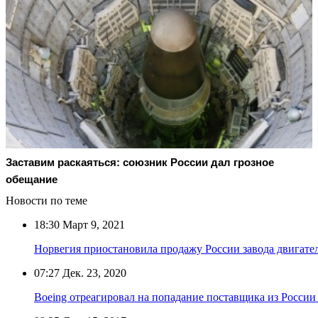
Заставим раскаяться: союзник России дал грозное
обещание
Новости по теме
18:30
Март 9, 2021
Норвегия приостановила продажу России завода двигате
07:27
Дек. 23, 2020
Boeing отреагировал на попадание поставщика из Росси