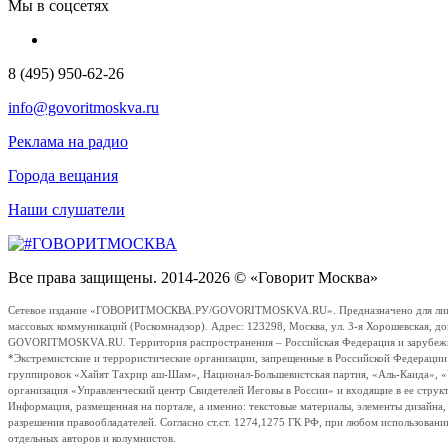
Мы в соцсетях
8 (495) 950-62-26
info@govoritmoskva.ru
Реклама на радио
Города вещания
Наши слушатели
Все права защищены. 2014-2026 © «Говорит Москва»
Сетевое издание «ГОВОРИТМОСКВА.РУ/GOVORITMOSKVA.RU». Предназначено для лиц стар
массовых коммуникаций (Роскомнадзор). Адрес: 123298, Москва, ул. 3-я Хорошевская, д
GOVORITMOSKVA.RU. Территория распространения – Российская Федерация и зарубежные с
*Экстремистские и террористические организации, запрещенные в Российской Федераци
группировок «Хайят Тахрир аш-Шам», Национал-Большевистская партия, «Аль-Каида», 
организация «Управленческий центр Свидетелей Иеговы в России» и входящие в ее струк
Информация, размещенная на портале, а именно: текстовые материалы, элементы дизайна
разрешения правообладателей. Согласно ст.ст. 1274,1275 ГК РФ, при любом использовани
отдельных авторов и колумнистов.