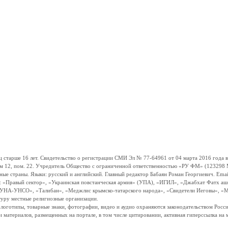
ше 16 лет. Свидетельство о регистрации СМИ Эл № 77-64961 от 04 марта 2016 года вы
ом 12, пом. 22. Учредитель Общество с ограниченной ответственностью «РУ ФМ» (123298 Мо
траны. Языки: русский и английский. Главный редактор Бабаян Роман Георгиевич. Email:
и: «Правый сектор», «Украинская повстанческая армия» (УПА), «ИГИЛ», «Джабхат Фатх а
«УНА-УНСО», «Талибан», «Меджлис крымско-татарского народа», «Свидетели Иеговы», «М
туру местные религиозные организации.
, логотипы, товарные знаки, фотографии, видео и аудио охраняются законодательством Ро
и материалов, размещенных на портале, в том числе цитировании, активная гиперссылка на 