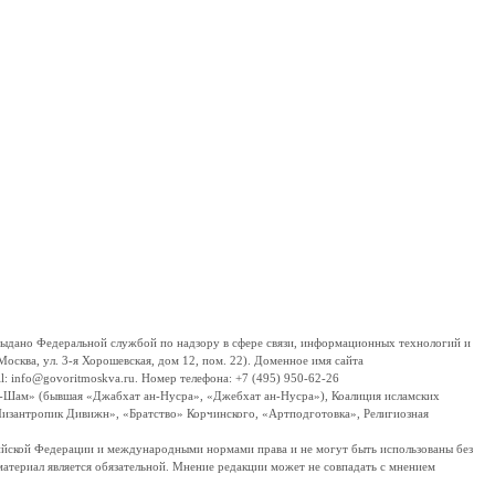
дано Федеральной службой по надзору в сфере связи, информационных технологий и
сква, ул. 3-я Хорошевская, дом 12, пом. 22). Доменное имя сайта
 info@govoritmoskva.ru. Номер телефона: +7 (495) 950-62-26
ш-Шам» (бывшая «Джабхат ан-Нусра», «Джебхат ан-Нусра»), Коалиция исламских
изантропик Дивижн», «Братство» Корчинского, «Артподготовка», Религиозная
ссийской Федерации и международными нормами права и не могут быть использованы без
материал является обязательной. Мнение редакции может не совпадать с мнением