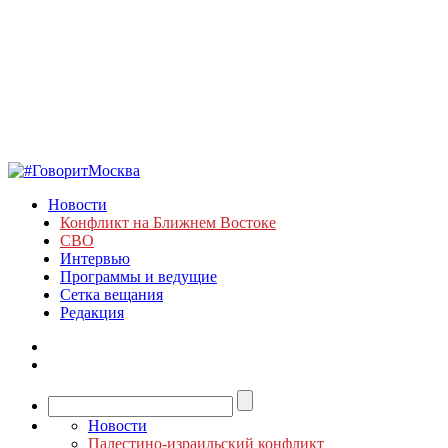
Новости
Конфликт на Ближнем Востоке
СВО
Интервью
Программы и ведущие
Сетка вещания
Редакция
Новости
Палестино-израильский конфликт