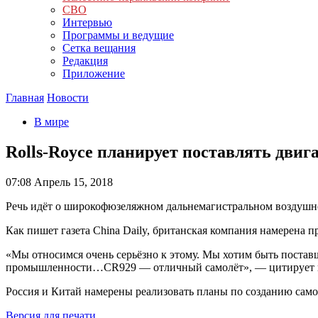
СВО
Интервью
Программы и ведущие
Сетка вещания
Редакция
Приложение
Главная
Новости
В мире
Rolls-Royce планирует поставлять двиг
07:08
Апрель 15, 2018
Речь идёт о широкофюзеляжном дальнемагистральном воздушн
Как пишет газета China Daily, британская компания намерена пр
«Мы относимся очень серьёзно к этому. Мы хотим быть пост
промышленности…CR929 — отличный самолёт», — цитирует газ
Россия и Китай намерены реализовать планы по созданию самол
Версия для печати