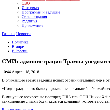
СВО
Интервью
Программы и ведущие
Сетка вещания
Редакция
Приложение
Главная
Новости
Политика
В мире
В России
СМИ: администрация Трампа уведомила
10:44
Апрель 18, 2018
В ближайшее время введения новых ограничительных мер в о
«Подтверждаю, что было уведомление — санкций в ближайшее в
В минувшее воскресенье постпред США при ООН Никки Хейли з
санкционные списки будут касаться компаний, которые поста
Версия для печати