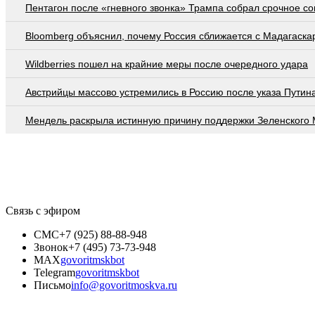
Пентагон после «гневного звонка» Трампа собрал срочное с
Bloomberg объяснил, почему Россия сближается с Мадагаска
Wildberries пошел на крайние меры после очередного удара
Австрийцы массово устремились в Россию после указа Путин
Мендель раскрыла истинную причину поддержки Зеленского
Связь с эфиром
СМС
+7 (925) 88-88-948
Звонок
+7 (495) 73-73-948
MAX
govoritmskbot
Telegram
govoritmskbot
Письмо
info@govoritmoskva.ru