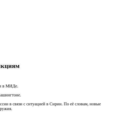
нкциям
и в МИДе.
Вашингтоне.
ии в связи с ситуацией в Сирии. По её словам, новые
оружия.