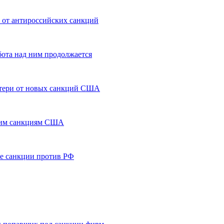
от антироссийских санкций
бота над ним продолжается
потери от новых санкций США
тким санкциям США
ые санкции против РФ