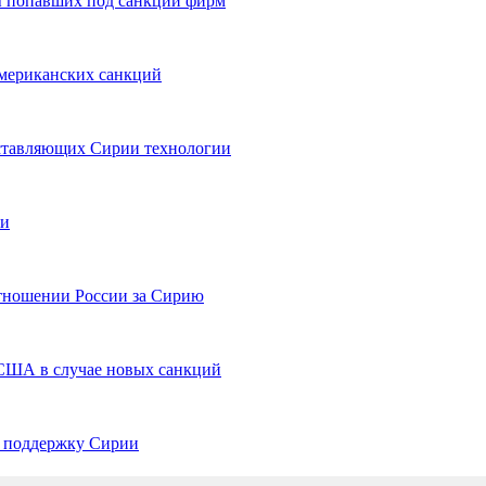
зы попавших под санкции фирм
американских санкций
ставляющих Сирии технологии
ии
отношении России за Сирию
 США в случае новых санкций
а поддержку Сирии