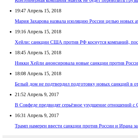
Контейнерная компания Maersk не будет перевозить гру
19:47
Апрель 15, 2018
Мария Захарова назвала изоляцию России целью новых 
19:16
Апрель 15, 2018
Хейли: санкции США против РФ коснутся компаний, по
18:45
Апрель 15, 2018
Никки Хейли анонсировала новые санкции против Росс
18:08
Апрель 15, 2018
Белый дом не подтвердил подготовку новых санкций в 
21:52
Апрель 9, 2017
В Совфеде предвидят серьёзное ухудшение отношений с
16:31
Апрель 9, 2017
Трамп намерен ввести санкции против России и Ирана з