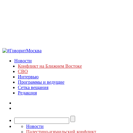
Новости
Конфликт на Ближнем Востоке
СВО
Интервью
Программы и ведущие
Сетка вещания
Редакция
Новости
Палестино-израильский конфликт