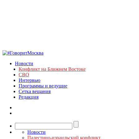
Новости
Конфликт на Ближнем Востоке
СВО
Интервью
Программы и ведущие
Сетка вещания
Редакция
Новости
Палестино-израильский конфликт