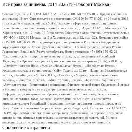
Все права защищены. 2014-2026 © «Говорит Москва»
Сетевое издание «ГОВОРИТМОСКВА.РУ/GOVORITMOSKVA.RU». Предназначено для
лиц старше 16 лет. Свидетельство о регистрации СМИ Эл № 77-64961 от 04 марта 2016
года выдано Федеральной службой по надзору в сфере связи, информационных
технологий и массовых коммуникаций (Роскомнадзор). Адрес: 123298, Москва, ул. 3-я
Хорошевская, дом 12, пом. 22. Учредитель Общество с ограниченной ответственностью
«РУ ФМ» (123298 Москва, ул. 3-я Хорошевская, дом 12, пом. 22). Доменное имя сайта
GOVORITMOSKVA.RU. Территория распространения – Российская Федерация и
зарубежные страны. Языки: русский и английский. Главный редактор Бабаян Роман
Георгиевич. Email: info@govoritmoskva.ru. Номер телефона: +7 (495) 950-62-26
*Экстремистские и террористические организации, запрещенные в Российской
Федерации: «Правый сектор», «Украинская повстанческая армия» (УПА), «ИГИЛ»,
«Джабхат Фатх аш-Шам» (бывшая «Джабхат ан-Нусра», «Джебхат ан-Нусра»),
Коалиция исламских группировок «Хайят Тахрир аш-Шам», Национал-Большевистская
партия, «Аль-Каида», «УНА-УНСО», «Талибан», «Меджлис крымско-татарского
народа», «Свидетели Иеговы», «Мизантропик Дивижн», «Братство» Корчинского,
«Артподготовка», Религиозная организация «Управленческий центр Свидетелей Иеговы
в России» и входящие в ее структуру местные религиозные организации.
Информация, размещенная на портале, а именно: текстовые материалы, элементы
дизайна, логотипы, товарные знаки, фотографии, видео и аудио охраняются
законодательством Российской Федерации и международными нормами права и не
могут быть использованы без разрешения правообладателей. Согласно ст.ст. 1274,1275
ГК РФ, при любом использовании материалов, размещенных на портале, в том числе
цитировании, активная гиперссылка на материал является обязательной. Мнение
редакции может не совпадать с мнением отдельных авторов и колумнистов.
Сообщение отправлено