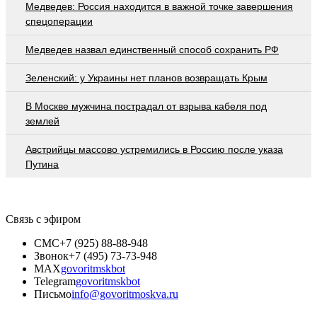
Медведев: Россия находится в важной точке завершения
спецоперации
Медведев назвал единственный способ сохранить РФ
Зеленский: у Украины нет планов возвращать Крым
В Москве мужчина пострадал от взрыва кабеля под
землей
Австрийцы массово устремились в Россию после указа
Путина
Связь с эфиром
СМС
+7 (925) 88-88-948
Звонок
+7 (495) 73-73-948
MAX
govoritmskbot
Telegram
govoritmskbot
Письмо
info@govoritmoskva.ru