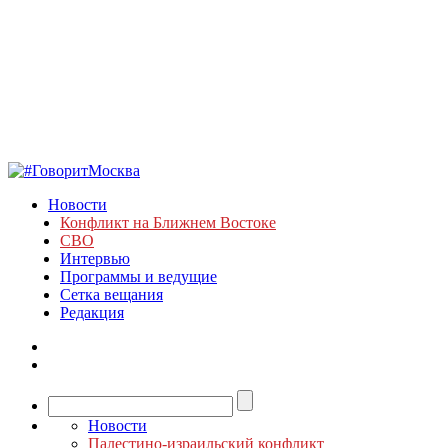
Новости
Конфликт на Ближнем Востоке
СВО
Интервью
Программы и ведущие
Сетка вещания
Редакция
Новости
Палестино-израильский конфликт