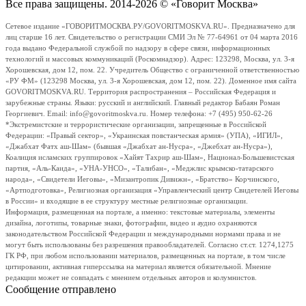
Все права защищены. 2014-2026 © «Говорит Москва»
Сетевое издание «ГОВОРИТМОСКВА.РУ/GOVORITMOSKVA.RU». Предназначено для
лиц старше 16 лет. Свидетельство о регистрации СМИ Эл № 77-64961 от 04 марта 2016
года выдано Федеральной службой по надзору в сфере связи, информационных
технологий и массовых коммуникаций (Роскомнадзор). Адрес: 123298, Москва, ул. 3-я
Хорошевская, дом 12, пом. 22. Учредитель Общество с ограниченной ответственностью
«РУ ФМ» (123298 Москва, ул. 3-я Хорошевская, дом 12, пом. 22). Доменное имя сайта
GOVORITMOSKVA.RU. Территория распространения – Российская Федерация и
зарубежные страны. Языки: русский и английский. Главный редактор Бабаян Роман
Георгиевич. Email: info@govoritmoskva.ru. Номер телефона: +7 (495) 950-62-26
*Экстремистские и террористические организации, запрещенные в Российской
Федерации: «Правый сектор», «Украинская повстанческая армия» (УПА), «ИГИЛ»,
«Джабхат Фатх аш-Шам» (бывшая «Джабхат ан-Нусра», «Джебхат ан-Нусра»),
Коалиция исламских группировок «Хайят Тахрир аш-Шам», Национал-Большевистская
партия, «Аль-Каида», «УНА-УНСО», «Талибан», «Меджлис крымско-татарского
народа», «Свидетели Иеговы», «Мизантропик Дивижн», «Братство» Корчинского,
«Артподготовка», Религиозная организация «Управленческий центр Свидетелей Иеговы
в России» и входящие в ее структуру местные религиозные организации.
Информация, размещенная на портале, а именно: текстовые материалы, элементы
дизайна, логотипы, товарные знаки, фотографии, видео и аудио охраняются
законодательством Российской Федерации и международными нормами права и не
могут быть использованы без разрешения правообладателей. Согласно ст.ст. 1274,1275
ГК РФ, при любом использовании материалов, размещенных на портале, в том числе
цитировании, активная гиперссылка на материал является обязательной. Мнение
редакции может не совпадать с мнением отдельных авторов и колумнистов.
Сообщение отправлено