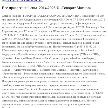
Все права защищены. 2014-2026 © «Говорит Москва»
Сетевое издание «ГОВОРИТМОСКВА.РУ/GOVORITMOSKVA.RU». Предназначено для
лиц старше 16 лет. Свидетельство о регистрации СМИ Эл № 77-64961 от 04 марта 2016
года выдано Федеральной службой по надзору в сфере связи, информационных
технологий и массовых коммуникаций (Роскомнадзор). Адрес: 123298, Москва, ул. 3-я
Хорошевская, дом 12, пом. 22. Учредитель Общество с ограниченной ответственностью
«РУ ФМ» (123298 Москва, ул. 3-я Хорошевская, дом 12, пом. 22). Доменное имя сайта
GOVORITMOSKVA.RU. Территория распространения – Российская Федерация и
зарубежные страны. Языки: русский и английский. Главный редактор Бабаян Роман
Георгиевич. Email: info@govoritmoskva.ru. Номер телефона: +7 (495) 950-62-26
*Экстремистские и террористические организации, запрещенные в Российской
Федерации: «Правый сектор», «Украинская повстанческая армия» (УПА), «ИГИЛ»,
«Джабхат Фатх аш-Шам» (бывшая «Джабхат ан-Нусра», «Джебхат ан-Нусра»),
Коалиция исламских группировок «Хайят Тахрир аш-Шам», Национал-Большевистская
партия, «Аль-Каида», «УНА-УНСО», «Талибан», «Меджлис крымско-татарского
народа», «Свидетели Иеговы», «Мизантропик Дивижн», «Братство» Корчинского,
«Артподготовка», Религиозная организация «Управленческий центр Свидетелей Иеговы
в России» и входящие в ее структуру местные религиозные организации.
Информация, размещенная на портале, а именно: текстовые материалы, элементы
дизайна, логотипы, товарные знаки, фотографии, видео и аудио охраняются
законодательством Российской Федерации и международными нормами права и не
могут быть использованы без разрешения правообладателей. Согласно ст.ст. 1274,1275
ГК РФ, при любом использовании материалов, размещенных на портале, в том числе
цитировании, активная гиперссылка на материал является обязательной. Мнение
редакции может не совпадать с мнением отдельных авторов и колумнистов.