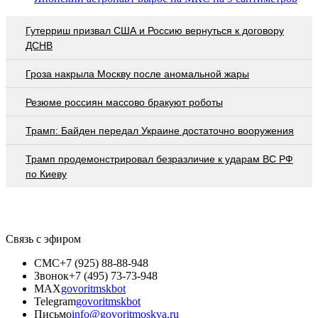
Гутерриш призвал США и Россию вернуться к договору
ДСНВ
Гроза накрыла Москву после аномальной жары
Резюме россиян массово бракуют роботы
Трамп: Байден передал Украине достаточно вооружения
Трамп продемонстрировал безразличие к ударам ВС РФ
по Киеву
Связь с эфиром
СМС
+7 (925) 88-88-948
Звонок
+7 (495) 73-73-948
MAX
govoritmskbot
Telegram
govoritmskbot
Письмо
info@govoritmoskva.ru