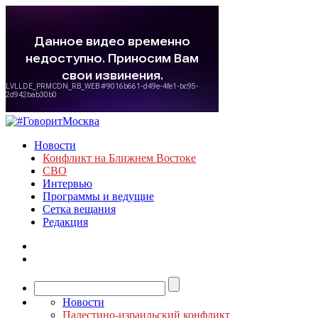
Новости
Конфликт на Ближнем Востоке
СВО
Интервью
Программы и ведущие
Сетка вещания
Редакция
Новости
Палестино-израильский конфликт