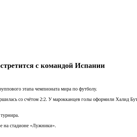
встретится с командой Испании
руппового этапа чемпионата мира по футболу.
ершилась со счётом 2:2. У марокканцев голы оформили Халид Бу
 турнира.
ве на стадионе «Лужники».