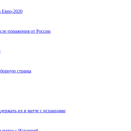
а Евро-2020
сле поражения от России
и
сборную страны
держать их в матче с испанцами
е матча с Испанией