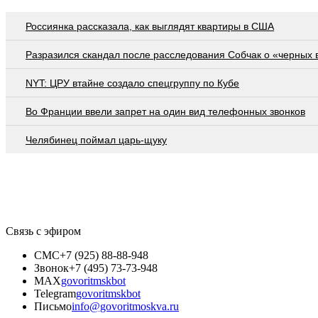
Россиянка рассказала, как выглядят квартиры в США
Разразился скандал после расследования Собчак о «черных 
NYT: ЦРУ втайне создало спецгруппу по Кубе
Во Франции ввели запрет на один вид телефонных звонков
Челябинец поймал царь-щуку
Связь с эфиром
СМС
+7 (925) 88-88-948
Звонок
+7 (495) 73-73-948
MAX
govoritmskbot
Telegram
govoritmskbot
Письмо
info@govoritmoskva.ru