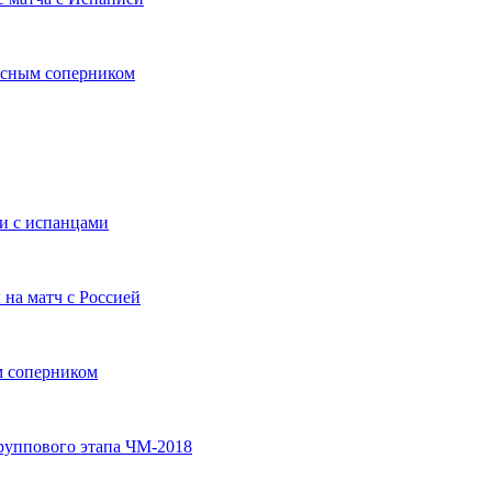
асным соперником
и с испанцами
на матч с Россией
м соперником
руппового этапа ЧМ-2018