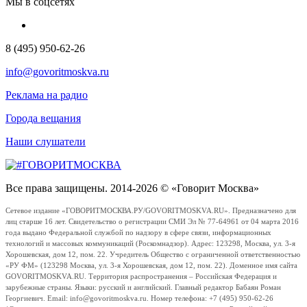
Мы в соцсетях
8 (495) 950-62-26
info@govoritmoskva.ru
Реклама на радио
Города вещания
Наши слушатели
Все права защищены. 2014-2026 © «Говорит Москва»
Сетевое издание «ГОВОРИТМОСКВА.РУ/GOVORITMOSKVA.RU». Предназначено для
лиц старше 16 лет. Свидетельство о регистрации СМИ Эл № 77-64961 от 04 марта 2016
года выдано Федеральной службой по надзору в сфере связи, информационных
технологий и массовых коммуникаций (Роскомнадзор). Адрес: 123298, Москва, ул. 3-я
Хорошевская, дом 12, пом. 22. Учредитель Общество с ограниченной ответственностью
«РУ ФМ» (123298 Москва, ул. 3-я Хорошевская, дом 12, пом. 22). Доменное имя сайта
GOVORITMOSKVA.RU. Территория распространения – Российская Федерация и
зарубежные страны. Языки: русский и английский. Главный редактор Бабаян Роман
Георгиевич. Email: info@govoritmoskva.ru. Номер телефона: +7 (495) 950-62-26