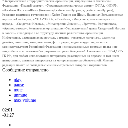
*Экстремистские и террористические организации, запрещенные в Российской
Федерации: «Правый сектор», «Украинская повстанческая армия» (УПА), «ИГИЛ»,
«Джабхат Фатх аш-Шам» (бывшая «Джабхат ан-Нусра», «Джебхат ан-Нусра»),
Коалиция исламских группировок «Хайят Тахрир аш-Шам», Национал-Большевистская
партия, «Аль-Каида», «УНА-УНСО», «Талибан», «Меджлис крымско-татарского
народа», «Свидетели Иеговы», «Мизантропик Дивижн», «Братство» Корчинского,
«Артподготовка», Религиозная организация «Управленческий центр Свидетелей Иеговы
в России» и входящие в ее структуру местные религиозные организации.
Информация, размещенная на портале, а именно: текстовые материалы, элементы
дизайна, логотипы, товарные знаки, фотографии, видео и аудио охраняются
законодательством Российской Федерации и международными нормами права и не
могут быть использованы без разрешения правообладателей. Согласно ст.ст. 1274,1275
ГК РФ, при любом использовании материалов, размещенных на портале, в том числе
цитировании, активная гиперссылка на материал является обязательной. Мнение
редакции может не совпадать с мнением отдельных авторов и колумнистов.
Сообщение отправлено
play
pause
mute
unmute
max volume
02:01
-01:27