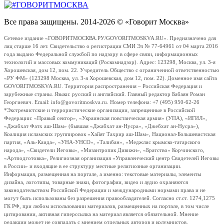
Все права защищены. 2014-2026 © «Говорит Москва»
Сетевое издание «ГОВОРИТМОСКВА.РУ/GOVORITMOSKVA.RU». Предназначено для
лиц старше 16 лет. Свидетельство о регистрации СМИ Эл № 77-64961 от 04 марта 2016
года выдано Федеральной службой по надзору в сфере связи, информационных
технологий и массовых коммуникаций (Роскомнадзор). Адрес: 123298, Москва, ул. 3-я
Хорошевская, дом 12, пом. 22. Учредитель Общество с ограниченной ответственностью
«РУ ФМ» (123298 Москва, ул. 3-я Хорошевская, дом 12, пом. 22). Доменное имя сайта
GOVORITMOSKVA.RU. Территория распространения – Российская Федерация и
зарубежные страны. Языки: русский и английский. Главный редактор Бабаян Роман
Георгиевич. Email: info@govoritmoskva.ru. Номер телефона: +7 (495) 950-62-26
*Экстремистские и террористические организации, запрещенные в Российской
Федерации: «Правый сектор», «Украинская повстанческая армия» (УПА), «ИГИЛ»,
«Джабхат Фатх аш-Шам» (бывшая «Джабхат ан-Нусра», «Джебхат ан-Нусра»),
Коалиция исламских группировок «Хайят Тахрир аш-Шам», Национал-Большевистская
партия, «Аль-Каида», «УНА-УНСО», «Талибан», «Меджлис крымско-татарского
народа», «Свидетели Иеговы», «Мизантропик Дивижн», «Братство» Корчинского,
«Артподготовка», Религиозная организация «Управленческий центр Свидетелей Иеговы
в России» и входящие в ее структуру местные религиозные организации.
Информация, размещенная на портале, а именно: текстовые материалы, элементы
дизайна, логотипы, товарные знаки, фотографии, видео и аудио охраняются
законодательством Российской Федерации и международными нормами права и не
могут быть использованы без разрешения правообладателей. Согласно ст.ст. 1274,1275
ГК РФ, при любом использовании материалов, размещенных на портале, в том числе
цитировании, активная гиперссылка на материал является обязательной. Мнение
редакции может не совпадать с мнением отдельных авторов и колумнистов.