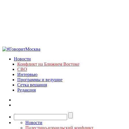
Новости
Конфликт на Ближнем Востоке
СВО
Интервью
Программы и ведущие
Сетка вещания
Редакция
Новости
Палестино-израильский конфликт