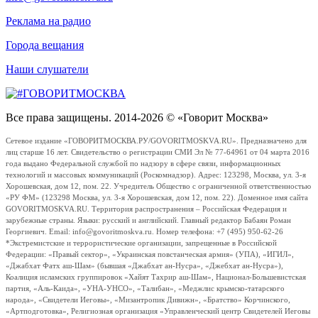
Реклама на радио
Города вещания
Наши слушатели
Все права защищены. 2014-2026 © «Говорит Москва»
Сетевое издание «ГОВОРИТМОСКВА.РУ/GOVORITMOSKVA.RU». Предназначено для
лиц старше 16 лет. Свидетельство о регистрации СМИ Эл № 77-64961 от 04 марта 2016
года выдано Федеральной службой по надзору в сфере связи, информационных
технологий и массовых коммуникаций (Роскомнадзор). Адрес: 123298, Москва, ул. 3-я
Хорошевская, дом 12, пом. 22. Учредитель Общество с ограниченной ответственностью
«РУ ФМ» (123298 Москва, ул. 3-я Хорошевская, дом 12, пом. 22). Доменное имя сайта
GOVORITMOSKVA.RU. Территория распространения – Российская Федерация и
зарубежные страны. Языки: русский и английский. Главный редактор Бабаян Роман
Георгиевич. Email: info@govoritmoskva.ru. Номер телефона: +7 (495) 950-62-26
*Экстремистские и террористические организации, запрещенные в Российской
Федерации: «Правый сектор», «Украинская повстанческая армия» (УПА), «ИГИЛ»,
«Джабхат Фатх аш-Шам» (бывшая «Джабхат ан-Нусра», «Джебхат ан-Нусра»),
Коалиция исламских группировок «Хайят Тахрир аш-Шам», Национал-Большевистская
партия, «Аль-Каида», «УНА-УНСО», «Талибан», «Меджлис крымско-татарского
народа», «Свидетели Иеговы», «Мизантропик Дивижн», «Братство» Корчинского,
«Артподготовка», Религиозная организация «Управленческий центр Свидетелей Иеговы