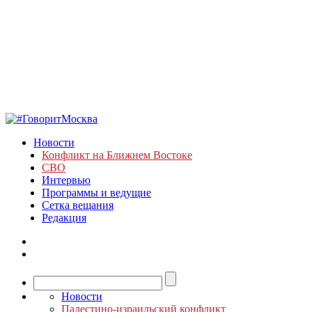
Новости
Конфликт на Ближнем Востоке
СВО
Интервью
Программы и ведущие
Сетка вещания
Редакция
Новости
Палестино-израильский конфликт