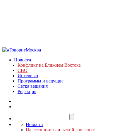
Новости
Конфликт на Ближнем Востоке
СВО
Интервью
Программы и ведущие
Сетка вещания
Редакция
Новости
Палестино-израильский конфликт