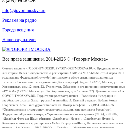
8 (495) 950-62-26
info@govoritmoskva.ru
Реклама на радио
Города вещания
Наши слушатели
Все права защищены. 2014-2026 © «Говорит Москва»
Сетевое издание «ГОВОРИТМОСКВА.РУ/GOVORITMOSKVA.RU». Предназначено для
лиц старше 16 лет. Свидетельство о регистрации СМИ Эл № 77-64961 от 04 марта 2016
года выдано Федеральной службой по надзору в сфере связи, информационных
технологий и массовых коммуникаций (Роскомнадзор). Адрес: 123298, Москва, ул. 3-я
Хорошевская, дом 12, пом. 22. Учредитель Общество с ограниченной ответственностью
«РУ ФМ» (123298 Москва, ул. 3-я Хорошевская, дом 12, пом. 22). Доменное имя сайта
GOVORITMOSKVA.RU. Территория распространения – Российская Федерация и
зарубежные страны. Языки: русский и английский. Главный редактор Бабаян Роман
Георгиевич. Email: info@govoritmoskva.ru. Номер телефона: +7 (495) 950-62-26
*Экстремистские и террористические организации, запрещенные в Российской
Федерации: «Правый сектор», «Украинская повстанческая армия» (УПА), «ИГИЛ»,
«Джабхат Фатх аш-Шам» (бывшая «Джабхат ан-Нусра», «Джебхат ан-Нусра»),
Коалиция исламских группировок «Хайят Тахрир аш-Шам», Национал-Большевистская
партия, «Аль-Каида», «УНА-УНСО», «Талибан», «Меджлис крымско-татарского