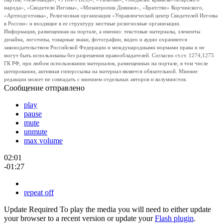
народа», «Свидетели Иеговы», «Мизантропик Дивижн», «Братство» Корчинского,
«Артподготовка», Религиозная организация «Управленческий центр Свидетелей Иеговы
в России» и входящие в ее структуру местные религиозные организации.
Информация, размещенная на портале, а именно: текстовые материалы, элементы
дизайна, логотипы, товарные знаки, фотографии, видео и аудио охраняются
законодательством Российской Федерации и международными нормами права и не
могут быть использованы без разрешения правообладателей. Согласно ст.ст. 1274,1275
ГК РФ, при любом использовании материалов, размещенных на портале, в том числе
цитировании, активная гиперссылка на материал является обязательной. Мнение
редакции может не совпадать с мнением отдельных авторов и колумнистов.
Сообщение отправлено
play
pause
mute
unmute
max volume
02:01
-01:27
repeat off
Update Required
To play the media you will need to either update
your browser to a recent version or update your
Flash plugin
.