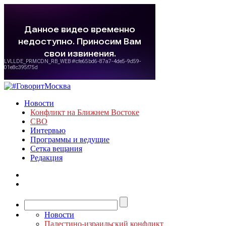
Новости
Конфликт на Ближнем Востоке
СВО
Интервью
Программы и ведущие
Сетка вещания
Редакция
Новости
Палестино-израильский конфликт