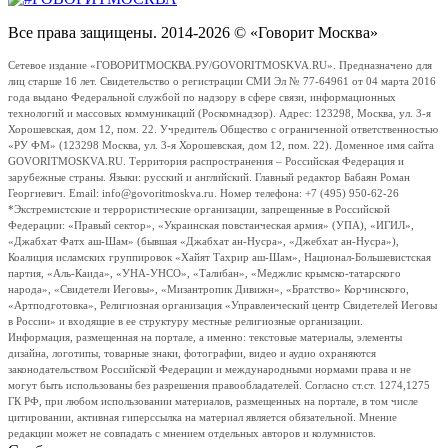
Все права защищены. 2014-2026 © «Говорит Москва»
Сетевое издание «ГОВОРИТМОСКВА.РУ/GOVORITMOSKVA.RU». Предназначено для
лиц старше 16 лет. Свидетельство о регистрации СМИ Эл № 77-64961 от 04 марта 2016
года выдано Федеральной службой по надзору в сфере связи, информационных
технологий и массовых коммуникаций (Роскомнадзор). Адрес: 123298, Москва, ул. 3-я
Хорошевская, дом 12, пом. 22. Учредитель Общество с ограниченной ответственностью
«РУ ФМ» (123298 Москва, ул. 3-я Хорошевская, дом 12, пом. 22). Доменное имя сайта
GOVORITMOSKVA.RU. Территория распространения – Российская Федерация и
зарубежные страны. Языки: русский и английский. Главный редактор Бабаян Роман
Георгиевич. Email: info@govoritmoskva.ru. Номер телефона: +7 (495) 950-62-26
*Экстремистские и террористические организации, запрещенные в Российской
Федерации: «Правый сектор», «Украинская повстанческая армия» (УПА), «ИГИЛ»,
«Джабхат Фатх аш-Шам» (бывшая «Джабхат ан-Нусра», «Джебхат ан-Нусра»),
Коалиция исламских группировок «Хайят Тахрир аш-Шам», Национал-Большевистская
партия, «Аль-Каида», «УНА-УНСО», «Талибан», «Меджлис крымско-татарского
народа», «Свидетели Иеговы», «Мизантропик Дивижн», «Братство» Корчинского,
«Артподготовка», Религиозная организация «Управленческий центр Свидетелей Иеговы
в России» и входящие в ее структуру местные религиозные организации.
Информация, размещенная на портале, а именно: текстовые материалы, элементы
дизайна, логотипы, товарные знаки, фотографии, видео и аудио охраняются
законодательством Российской Федерации и международными нормами права и не
могут быть использованы без разрешения правообладателей. Согласно ст.ст. 1274,1275
ГК РФ, при любом использовании материалов, размещенных на портале, в том числе
цитировании, активная гиперссылка на материал является обязательной. Мнение
редакции может не совпадать с мнением отдельных авторов и колумнистов.