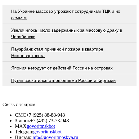
На Украине массово угрожают сотрудникам ТЦК и их
семьям
Увеличилось число задержанных за массовую драку в
Челябинске
Пауэрбанк стал причиной пожара в квартире
Нижневартовска
Япония негодует от действий России на островах
Путин восхитился отношениями России и Киргизии
Связь с эфиром
СМС
+7 (925) 88-88-948
Звонок
+7 (495) 73-73-948
MAX
govoritmskbot
Telegram
govoritmskbot
Письмо
info@govoritmoskva.ru