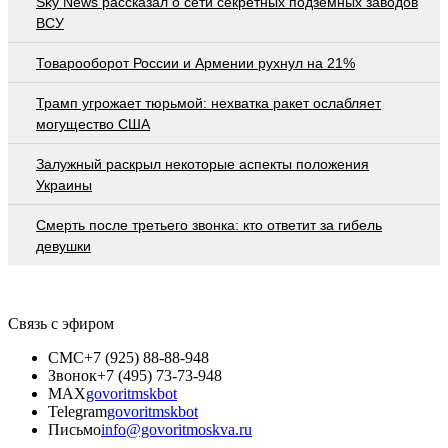
Sky News рассказал о сети секретных подземных заводов
ВСУ
Товарооборот России и Армении рухнул на 21%
Трамп угрожает тюрьмой: нехватка ракет ослабляет
могущество США
Залужный раскрыл некоторые аспекты положения
Украины
Смерть после третьего звонка: кто ответит за гибель
девушки
Связь с эфиром
СМС
+7 (925) 88-88-948
Звонок
+7 (495) 73-73-948
MAX
govoritmskbot
Telegram
govoritmskbot
Письмо
info@govoritmoskva.ru