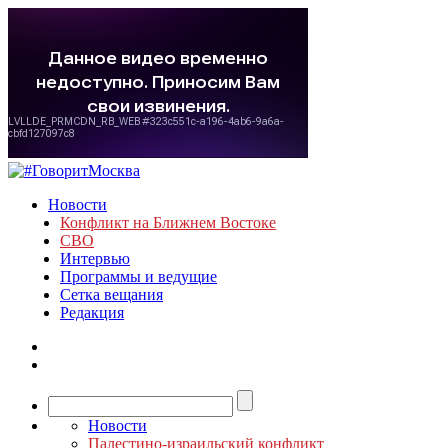
Новости
Конфликт на Ближнем Востоке
СВО
Интервью
Программы и ведущие
Сетка вещания
Редакция
Новости
Палестино-израильский конфликт