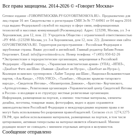
Все права защищены. 2014-2026 © «Говорит Москва»
Сетевое издание «ГОВОРИТМОСКВА.РУ/GOVORITMOSKVA.RU». Предназначено для
лиц старше 16 лет. Свидетельство о регистрации СМИ Эл № 77-64961 от 04 марта 2016
года выдано Федеральной службой по надзору в сфере связи, информационных
технологий и массовых коммуникаций (Роскомнадзор). Адрес: 123298, Москва, ул. 3-я
Хорошевская, дом 12, пом. 22. Учредитель Общество с ограниченной ответственностью
«РУ ФМ» (123298 Москва, ул. 3-я Хорошевская, дом 12, пом. 22). Доменное имя сайта
GOVORITMOSKVA.RU. Территория распространения – Российская Федерация и
зарубежные страны. Языки: русский и английский. Главный редактор Бабаян Роман
Георгиевич. Email: info@govoritmoskva.ru. Номер телефона: +7 (495) 950-62-26
*Экстремистские и террористические организации, запрещенные в Российской
Федерации: «Правый сектор», «Украинская повстанческая армия» (УПА), «ИГИЛ»,
«Джабхат Фатх аш-Шам» (бывшая «Джабхат ан-Нусра», «Джебхат ан-Нусра»),
Коалиция исламских группировок «Хайят Тахрир аш-Шам», Национал-Большевистская
партия, «Аль-Каида», «УНА-УНСО», «Талибан», «Меджлис крымско-татарского
народа», «Свидетели Иеговы», «Мизантропик Дивижн», «Братство» Корчинского,
«Артподготовка», Религиозная организация «Управленческий центр Свидетелей Иеговы
в России» и входящие в ее структуру местные религиозные организации.
Информация, размещенная на портале, а именно: текстовые материалы, элементы
дизайна, логотипы, товарные знаки, фотографии, видео и аудио охраняются
законодательством Российской Федерации и международными нормами права и не
могут быть использованы без разрешения правообладателей. Согласно ст.ст. 1274,1275
ГК РФ, при любом использовании материалов, размещенных на портале, в том числе
цитировании, активная гиперссылка на материал является обязательной. Мнение
редакции может не совпадать с мнением отдельных авторов и колумнистов.
Сообщение отправлено