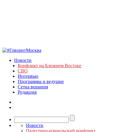
Новости
Конфликт на Ближнем Востоке
СВО
Интервью
Программы и ведущие
Сетка вещания
Редакция
Новости
Палестино-израильский конфликт