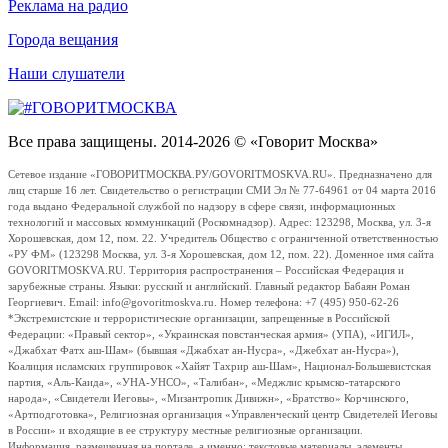
Реклама на радио
Города вещания
Наши слушатели
Все права защищены. 2014-2026 © «Говорит Москва»
Сетевое издание «ГОВОРИТМОСКВА.РУ/GOVORITMOSKVA.RU». Предназначено для
лиц старше 16 лет. Свидетельство о регистрации СМИ Эл № 77-64961 от 04 марта 2016
года выдано Федеральной службой по надзору в сфере связи, информационных
технологий и массовых коммуникаций (Роскомнадзор). Адрес: 123298, Москва, ул. 3-я
Хорошевская, дом 12, пом. 22. Учредитель Общество с ограниченной ответственностью
«РУ ФМ» (123298 Москва, ул. 3-я Хорошевская, дом 12, пом. 22). Доменное имя сайта
GOVORITMOSKVA.RU. Территория распространения – Российская Федерация и
зарубежные страны. Языки: русский и английский. Главный редактор Бабаян Роман
Георгиевич. Email: info@govoritmoskva.ru. Номер телефона: +7 (495) 950-62-26
*Экстремистские и террористические организации, запрещенные в Российской
Федерации: «Правый сектор», «Украинская повстанческая армия» (УПА), «ИГИЛ»,
«Джабхат Фатх аш-Шам» (бывшая «Джабхат ан-Нусра», «Джебхат ан-Нусра»),
Коалиция исламских группировок «Хайят Тахрир аш-Шам», Национал-Большевистская
партия, «Аль-Каида», «УНА-УНСО», «Талибан», «Меджлис крымско-татарского
народа», «Свидетели Иеговы», «Мизантропик Дивижн», «Братство» Корчинского,
«Артподготовка», Религиозная организация «Управленческий центр Свидетелей Иеговы
в России» и входящие в ее структуру местные религиозные организации.
Информация, размещенная на портале, а именно: текстовые материалы, элементы