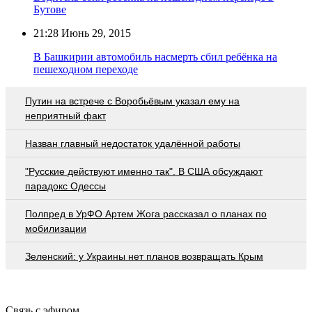
Бутове
21:28
Июнь 29, 2015
В Башкирии автомобиль насмерть сбил ребёнка на
пешеходном переходе
Путин на встрече с Воробьёвым указал ему на
неприятный факт
Назван главный недостаток удалённой работы
"Русские действуют именно так". В США обсуждают
парадокс Одессы
Полпред в УрФО Артем Жога рассказал о планах по
мобилизации
Зеленский: у Украины нет планов возвращать Крым
Связь с эфиром