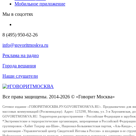
Мобильное приложение
Мы в соцсетях
8 (495) 950-62-26
info@govoritmoskva.ru
Реклама на радио
Города вещания
Наши слушатели
Все права защищены. 2014-2026 © «Говорит Москва»
Сетевое издание «ГОВОРИТМОСКВА.РУ/GOVORITMOSKVA.RU». Предназначено для лиц стар
массовых коммуникаций (Роскомнадзор). Адрес: 123298, Москва, ул. 3-я Хорошевская, д
GOVORITMOSKVA.RU. Территория распространения – Российская Федерация и зарубежные с
*Экстремистские и террористические организации, запрещенные в Российской Федераци
группировок «Хайят Тахрир аш-Шам», Национал-Большевистская партия, «Аль-Каида», 
организация «Управленческий центр Свидетелей Иеговы в России» и входящие в ее струк
Информация, размещенная на портале, а именно: текстовые материалы, элементы дизайна