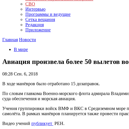
СВО
Интервью
Программы и ведущие
Сетка вещания
Редакция
Приложение
Главная
Новости
В мире
Авиация произвела более 50 вылетов 
08:28
Сен. 6, 2018
В ходе манёвров было отработано 15 дозаправок.
По словам главкома Военно-морского флота адмирала Владимир
суда обеспечения и морская авиация.
Учения группировки войск ВМФ и ВКС в Средиземном море прох
самолёта. В рамках манёвров планируется также провести пра
Видео учений
публикует
РЕН.