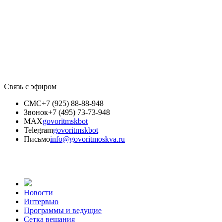
Связь с эфиром
СМС
+7 (925) 88-88-948
Звонок
+7 (495) 73-73-948
MAX
govoritmskbot
Telegram
govoritmskbot
Письмо
info@govoritmoskva.ru
Новости
Интервью
Программы и ведущие
Сетка вещания