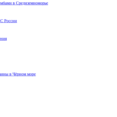
мбами в Средиземноморье
КС России
ения
аины в Чёрном море