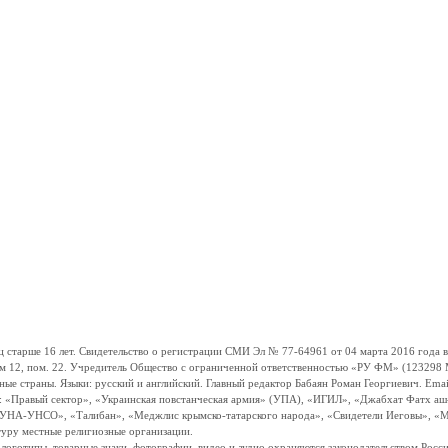
ше 16 лет. Свидетельство о регистрации СМИ Эл № 77-64961 от 04 марта 2016 года вы
ом 12, пом. 22. Учредитель Общество с ограниченной ответственностью «РУ ФМ» (123298 Мо
траны. Языки: русский и английский. Главный редактор Бабаян Роман Георгиевич. Email:
и: «Правый сектор», «Украинская повстанческая армия» (УПА), «ИГИЛ», «Джабхат Фатх а
«УНА-УНСО», «Талибан», «Меджлис крымско-татарского народа», «Свидетели Иеговы», «М
туру местные религиозные организации.
, логотипы, товарные знаки, фотографии, видео и аудио охраняются законодательством Ро