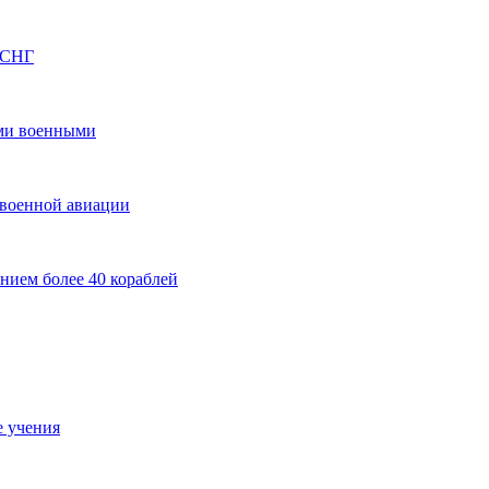
н СНГ
ми военными
 военной авиации
нием более 40 кораблей
е учения