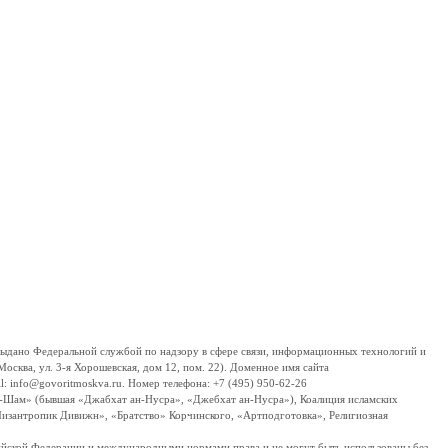
дано Федеральной службой по надзору в сфере связи, информационных технологий и
сква, ул. 3-я Хорошевская, дом 12, пом. 22). Доменное имя сайта
 info@govoritmoskva.ru. Номер телефона: +7 (495) 950-62-26
ш-Шам» (бывшая «Джабхат ан-Нусра», «Джебхат ан-Нусра»), Коалиция исламских
изантропик Дивижн», «Братство» Корчинского, «Артподготовка», Религиозная
ссийской Федерации и международными нормами права и не могут быть использованы без