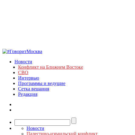
Новости
Конфликт на Ближнем Востоке
СВО
Интервью
Программы и ведущие
Сетка вещания
Редакция
Новости
Палестино-израильский конфликт