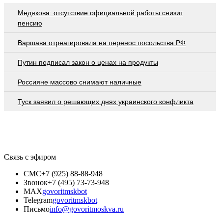
Медякова: отсутствие официальной работы снизит
пенсию
Варшава отреагировала на перенос посольства РФ
Путин подписал закон о ценах на продукты
Россияне массово снимают наличные
Туск заявил о решающих днях украинского конфликта
Связь с эфиром
СМС
+7 (925) 88-88-948
Звонок
+7 (495) 73-73-948
MAX
govoritmskbot
Telegram
govoritmskbot
Письмо
info@govoritmoskva.ru