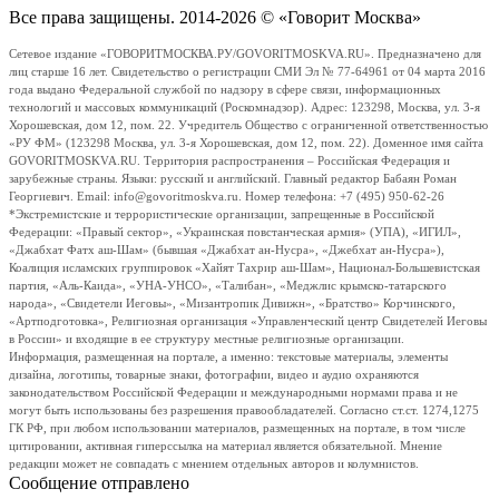
Все права защищены. 2014-2026 © «Говорит Москва»
Сетевое издание «ГОВОРИТМОСКВА.РУ/GOVORITMOSKVA.RU». Предназначено для
лиц старше 16 лет. Свидетельство о регистрации СМИ Эл № 77-64961 от 04 марта 2016
года выдано Федеральной службой по надзору в сфере связи, информационных
технологий и массовых коммуникаций (Роскомнадзор). Адрес: 123298, Москва, ул. 3-я
Хорошевская, дом 12, пом. 22. Учредитель Общество с ограниченной ответственностью
«РУ ФМ» (123298 Москва, ул. 3-я Хорошевская, дом 12, пом. 22). Доменное имя сайта
GOVORITMOSKVA.RU. Территория распространения – Российская Федерация и
зарубежные страны. Языки: русский и английский. Главный редактор Бабаян Роман
Георгиевич. Email: info@govoritmoskva.ru. Номер телефона: +7 (495) 950-62-26
*Экстремистские и террористические организации, запрещенные в Российской
Федерации: «Правый сектор», «Украинская повстанческая армия» (УПА), «ИГИЛ»,
«Джабхат Фатх аш-Шам» (бывшая «Джабхат ан-Нусра», «Джебхат ан-Нусра»),
Коалиция исламских группировок «Хайят Тахрир аш-Шам», Национал-Большевистская
партия, «Аль-Каида», «УНА-УНСО», «Талибан», «Меджлис крымско-татарского
народа», «Свидетели Иеговы», «Мизантропик Дивижн», «Братство» Корчинского,
«Артподготовка», Религиозная организация «Управленческий центр Свидетелей Иеговы
в России» и входящие в ее структуру местные религиозные организации.
Информация, размещенная на портале, а именно: текстовые материалы, элементы
дизайна, логотипы, товарные знаки, фотографии, видео и аудио охраняются
законодательством Российской Федерации и международными нормами права и не
могут быть использованы без разрешения правообладателей. Согласно ст.ст. 1274,1275
ГК РФ, при любом использовании материалов, размещенных на портале, в том числе
цитировании, активная гиперссылка на материал является обязательной. Мнение
редакции может не совпадать с мнением отдельных авторов и колумнистов.
Сообщение отправлено