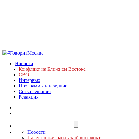
Новости
Конфликт на Ближнем Востоке
СВО
Интервью
Программы и ведущие
Сетка вещания
Редакция
Новости
Палестино-израильский конфликт