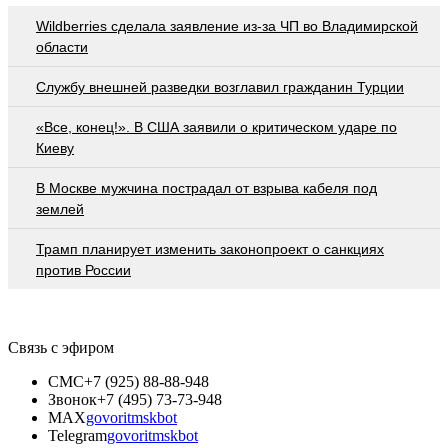
Wildberries cделала заявление из-за ЧП во Владимирской
области
Службу внешней разведки возглавил гражданин Турции
«Все, конец!». В США заявили о критическом ударе по
Киеву
В Москве мужчина пострадал от взрыва кабеля под
землей
Трамп планирует изменить законопроект о санкциях
против России
Связь с эфиром
СМС
+7 (925) 88-88-948
Звонок
+7 (495) 73-73-948
MAX
govoritmskbot
Telegram
govoritmskbot