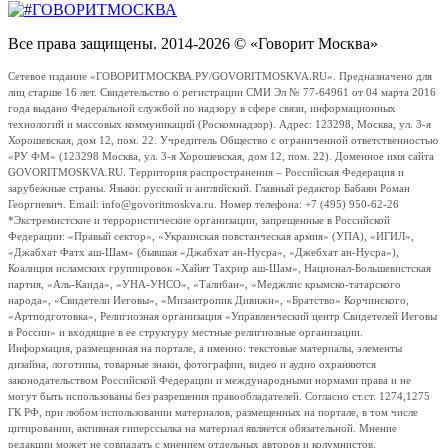
Все права защищены. 2014-2026 © «Говорит Москва»
Сетевое издание «ГОВОРИТМОСКВА.РУ/GOVORITMOSKVA.RU». Предназначено для
лиц старше 16 лет. Свидетельство о регистрации СМИ Эл № 77-64961 от 04 марта 2016
года выдано Федеральной службой по надзору в сфере связи, информационных
технологий и массовых коммуникаций (Роскомнадзор). Адрес: 123298, Москва, ул. 3-я
Хорошевская, дом 12, пом. 22. Учредитель Общество с ограниченной ответственностью
«РУ ФМ» (123298 Москва, ул. 3-я Хорошевская, дом 12, пом. 22). Доменное имя сайта
GOVORITMOSKVA.RU. Территория распространения – Российская Федерация и
зарубежные страны. Языки: русский и английский. Главный редактор Бабаян Роман
Георгиевич. Email: info@govoritmoskva.ru. Номер телефона: +7 (495) 950-62-26
*Экстремистские и террористические организации, запрещенные в Российской
Федерации: «Правый сектор», «Украинская повстанческая армия» (УПА), «ИГИЛ»,
«Джабхат Фатх аш-Шам» (бывшая «Джабхат ан-Нусра», «Джебхат ан-Нусра»),
Коалиция исламских группировок «Хайят Тахрир аш-Шам», Национал-Большевистская
партия, «Аль-Каида», «УНА-УНСО», «Талибан», «Меджлис крымско-татарского
народа», «Свидетели Иеговы», «Мизантропик Дивижн», «Братство» Корчинского,
«Артподготовка», Религиозная организация «Управленческий центр Свидетелей Иеговы
в России» и входящие в ее структуру местные религиозные организации.
Информация, размещенная на портале, а именно: текстовые материалы, элементы
дизайна, логотипы, товарные знаки, фотографии, видео и аудио охраняются
законодательством Российской Федерации и международными нормами права и не
могут быть использованы без разрешения правообладателей. Согласно ст.ст. 1274,1275
ГК РФ, при любом использовании материалов, размещенных на портале, в том числе
цитировании, активная гиперссылка на материал является обязательной. Мнение
редакции может не совпадать с мнением отдельных авторов и колумнистов.