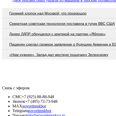
Двое неизвестных украли из машины в Москве полмилли
Громкий хлопок над Москвой: что произошло
Секретная советская технология поставила в тупик ВВС США
Лидер ЛДПР обрушился с критикой на партию «Яблоко»
Пашинян сделал громкое заявление о будущем Армении и Е
«Нам нужнее». Запад дал жесткую пощечину Зеленскому
Связь с эфиром
СМС
+7 (925) 88-88-948
Звонок
+7 (495) 73-73-948
MAX
govoritmskbot
Telegram
govoritmskbot
Письмо
info@govoritmoskva.ru