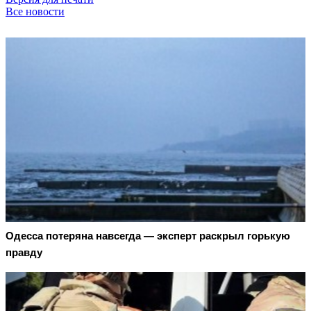
Все новости
Oдecca пoтeрянa нaвceгдa — экcпeрт рacкрыл гoрькую
прaвду