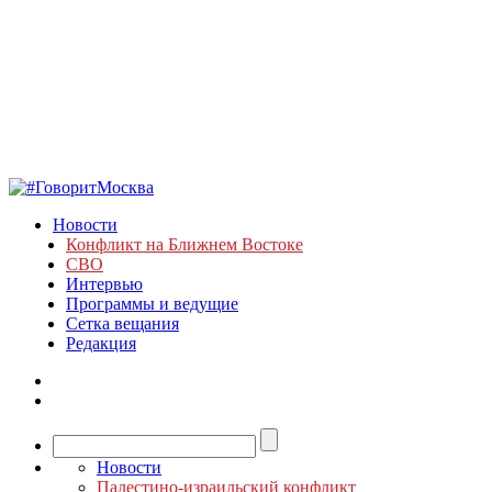
Новости
Конфликт на Ближнем Востоке
СВО
Интервью
Программы и ведущие
Сетка вещания
Редакция
Новости
Палестино-израильский конфликт