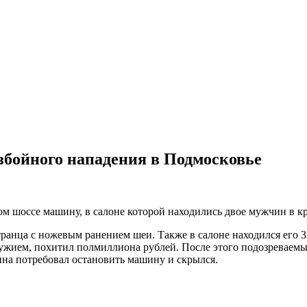
збойного нападения в Подмосковье
ом шоссе машину, в салоне которой находились двое мужчин в к
анца с ножевым ранением шеи. Также в салоне находился его 32
ружием, похитил полмиллиона рублей. После этого подозреваем
ина потребовал остановить машину и скрылся.