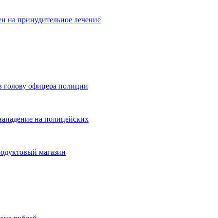
н на принудительное лечение
в голову офицера полиции
нападение на полицейских
одуктовый магазин