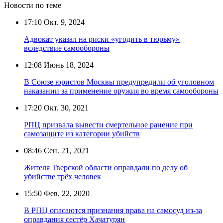
Новости по теме
17:10
Окт. 9, 2024
Адвокат указал на риски «угодить в тюрьму»
вследствие самообороны
12:08
Июнь 18, 2024
В Союзе юристов Москвы предупредили об уголовном
наказании за применение оружия во время самообороны
17:20
Окт. 30, 2021
РПЦ призвала вывести смертельное ранение при
самозащите из категории убийств
08:46
Сен. 21, 2021
Жителя Тверской области оправдали по делу об
убийстве трёх человек
15:50
Фев. 22, 2020
В РПЦ опасаются признания права на самосуд из-за
оправдания сестёр Хачатурян