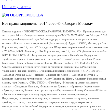
Наши слушатели
Все права защищены. 2014-2026 © «Говорит Москва»
Сетевое издание «ГОВОРИТМОСКВА.РУ/GOVORITMOSKVA.RU». Предназначено для
лиц старше 16 лет. Свидетельство о регистрации СМИ Эл № 77-64961 от 04 марта 2016
года выдано Федеральной службой по надзору в сфере связи, информационных
технологий и массовых коммуникаций (Роскомнадзор). Адрес: 123298, Москва, ул. 3-я
Хорошевская, дом 12, пом. 22. Учредитель Общество с ограниченной ответственностью
«РУ ФМ» (123298 Москва, ул. 3-я Хорошевская, дом 12, пом. 22). Доменное имя сайта
GOVORITMOSKVA.RU. Территория распространения – Российская Федерация и
зарубежные страны. Языки: русский и английский. Главный редактор Бабаян Роман
Георгиевич. Email: info@govoritmoskva.ru. Номер телефона: +7 (495) 950-62-26
*Экстремистские и террористические организации, запрещенные в Российской
Федерации: «Правый сектор», «Украинская повстанческая армия» (УПА), «ИГИЛ»,
«Джабхат Фатх аш-Шам» (бывшая «Джабхат ан-Нусра», «Джебхат ан-Нусра»),
Коалиция исламских группировок «Хайят Тахрир аш-Шам», Национал-Большевистская
партия, «Аль-Каида», «УНА-УНСО», «Талибан», «Меджлис крымско-татарского
народа», «Свидетели Иеговы», «Мизантропик Дивижн», «Братство» Корчинского,
«Артподготовка», Религиозная организация «Управленческий центр Свидетелей Иеговы
в России» и входящие в ее структуру местные религиозные организации.
Информация, размещенная на портале, а именно: текстовые материалы, элементы
дизайна, логотипы, товарные знаки, фотографии, видео и аудио охраняются
законодательством Российской Федерации и международными нормами права и не