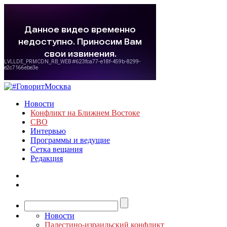
Новости
Конфликт на Ближнем Востоке
СВО
Интервью
Программы и ведущие
Сетка вещания
Редакция
Новости
Палестино-израильский конфликт