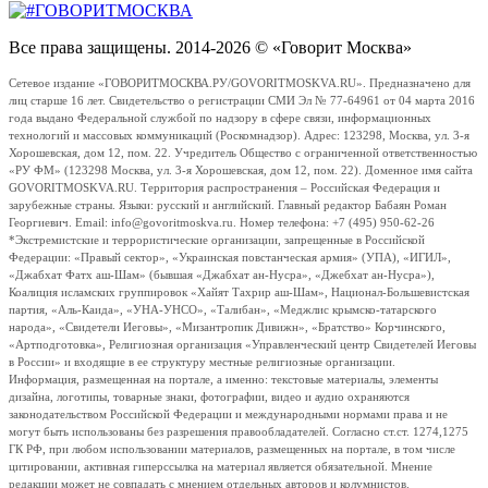
Все права защищены. 2014-2026 © «Говорит Москва»
Сетевое издание «ГОВОРИТМОСКВА.РУ/GOVORITMOSKVA.RU». Предназначено для
лиц старше 16 лет. Свидетельство о регистрации СМИ Эл № 77-64961 от 04 марта 2016
года выдано Федеральной службой по надзору в сфере связи, информационных
технологий и массовых коммуникаций (Роскомнадзор). Адрес: 123298, Москва, ул. 3-я
Хорошевская, дом 12, пом. 22. Учредитель Общество с ограниченной ответственностью
«РУ ФМ» (123298 Москва, ул. 3-я Хорошевская, дом 12, пом. 22). Доменное имя сайта
GOVORITMOSKVA.RU. Территория распространения – Российская Федерация и
зарубежные страны. Языки: русский и английский. Главный редактор Бабаян Роман
Георгиевич. Email: info@govoritmoskva.ru. Номер телефона: +7 (495) 950-62-26
*Экстремистские и террористические организации, запрещенные в Российской
Федерации: «Правый сектор», «Украинская повстанческая армия» (УПА), «ИГИЛ»,
«Джабхат Фатх аш-Шам» (бывшая «Джабхат ан-Нусра», «Джебхат ан-Нусра»),
Коалиция исламских группировок «Хайят Тахрир аш-Шам», Национал-Большевистская
партия, «Аль-Каида», «УНА-УНСО», «Талибан», «Меджлис крымско-татарского
народа», «Свидетели Иеговы», «Мизантропик Дивижн», «Братство» Корчинского,
«Артподготовка», Религиозная организация «Управленческий центр Свидетелей Иеговы
в России» и входящие в ее структуру местные религиозные организации.
Информация, размещенная на портале, а именно: текстовые материалы, элементы
дизайна, логотипы, товарные знаки, фотографии, видео и аудио охраняются
законодательством Российской Федерации и международными нормами права и не
могут быть использованы без разрешения правообладателей. Согласно ст.ст. 1274,1275
ГК РФ, при любом использовании материалов, размещенных на портале, в том числе
цитировании, активная гиперссылка на материал является обязательной. Мнение
редакции может не совпадать с мнением отдельных авторов и колумнистов.