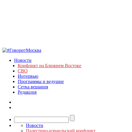
Новости
Конфликт на Ближнем Востоке
СВО
Интервью
Программы и ведущие
Сетка вещания
Редакция
Новости
Палестино-израильский конфликт