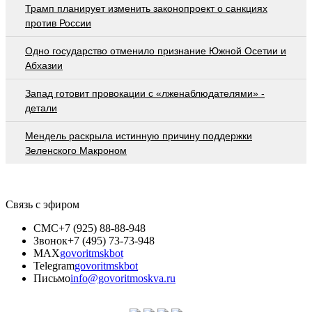
Трамп планирует изменить законопроект о санкциях
против России
Одно государство отменило признание Южной Осетии и
Абхазии
Запад готовит провокации с «лженаблюдателями» -
детали
Мендель раскрыла истинную причину поддержки
Зеленского Макроном
Связь с эфиром
СМС
+7 (925) 88-88-948
Звонок
+7 (495) 73-73-948
MAX
govoritmskbot
Telegram
govoritmskbot
Письмо
info@govoritmoskva.ru