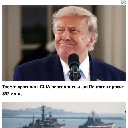
Трамп: арсеналы США переполнены, но Пентагон просит
$67 млрд