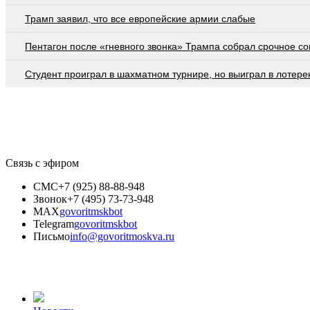
Трамп заявил, что все европейские армии слабые
Пентагон после «гневного звонка» Трампа собрал срочное с
Студент проиграл в шахматном турнире, но выиграл в лотер
Связь с эфиром
СМС
+7 (925) 88-88-948
Звонок
+7 (495) 73-73-948
MAX
govoritmskbot
Telegram
govoritmskbot
Письмо
info@govoritmoskva.ru