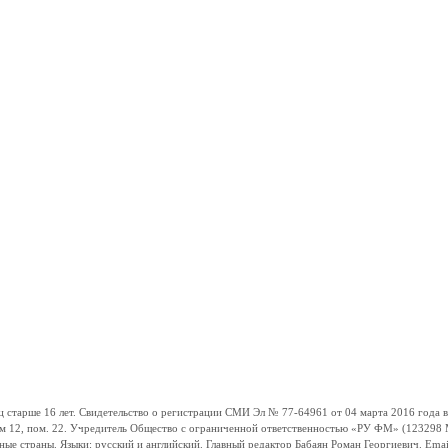
ше 16 лет. Свидетельство о регистрации СМИ Эл № 77-64961 от 04 марта 2016 года вы
ом 12, пом. 22. Учредитель Общество с ограниченной ответственностью «РУ ФМ» (123298 Мо
траны. Языки: русский и английский. Главный редактор Бабаян Роман Георгиевич. Email: