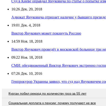
Суд в Киеве оправдал Януковича по статье о попытке из
16:26
Дек. 20, 2018
Адвокат Януковича отрицает наличие у бывшего презид
19:01
Дек. 4, 2018
Виктор Янукович может покинуть Россию
14:59
Ноя. 18, 2018
Виктор Янукович проведёт в московской больнице три н
09:22
Ноя. 18, 2018
СМИ: обездвиженный Виктор Янукович экстренно госпи
07:26
Дек. 10, 2016
Генпрокурор Украины заявил, что суд над Януковичем сос
Курган побил рекорд по количеству гроз за 55 лет
Социальная доплата к пенсии: почему получают не все