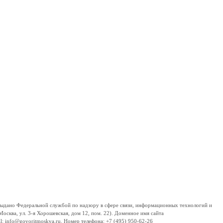
дано Федеральной службой по надзору в сфере связи, информационных технологий и
сква, ул. 3-я Хорошевская, дом 12, пом. 22). Доменное имя сайта
 info@govoritmoskva.ru. Номер телефона: +7 (495) 950-62-26