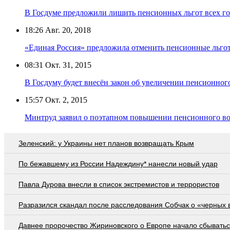
В Госдуме предложили лишить пенсионных льгот всех г
18:26
Авг. 20, 2018
«Единая Россия» предложила отменить пенсионные льгот
08:31
Окт. 31, 2015
В Госдуму будет внесён закон об увеличении пенсионног
15:57
Окт. 2, 2015
Минтруд заявил о поэтапном повышении пенсионного во
Зеленский: у Украины нет планов возвращать Крым
По бежавшему из России Надеждину* нанесли новый удар
Павла Дурова внесли в список экстремистов и террористов
Разразился скандал после расследования Собчак о «черных 
Давнее пророчество Жириновского о Европе начало сбывать