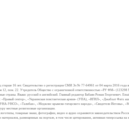
ше 16 лет. Свидетельство о регистрации СМИ Эл № 77-64961 от 04 марта 2016 года вы
ом 12, пом. 22. Учредитель Общество с ограниченной ответственностью «РУ ФМ» (123298 Мо
траны. Языки: русский и английский. Главный редактор Бабаян Роман Георгиевич. Email:
и: «Правый сектор», «Украинская повстанческая армия» (УПА), «ИГИЛ», «Джабхат Фатх а
«УНА-УНСО», «Талибан», «Меджлис крымско-татарского народа», «Свидетели Иеговы», «М
туру местные религиозные организации.
, логотипы, товарные знаки, фотографии, видео и аудио охраняются законодательством Ро
и материалов, размещенных на портале, в том числе цитировании, активная гиперссылка на 