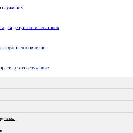
осслужащих
ы для депутатов и сенаторов
о возраста чиновников
зраста для госслужащих
вдовах»
ся