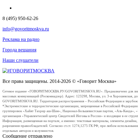
8 (495) 950-62-26
info@govoritmoskva.ru
Реклама на радио
Города вещания
Наши слушатели
Все права защищены. 2014-2026 © «Говорит Москва»
Сетевое издание «ГОВОРИТМОСКВА.РУ/GOVORITMOSKVA.RU». Предназначено для лиц стар
массовых коммуникаций (Роскомнадзор). Адрес: 123298, Москва, ул. 3-я Хорошевская, д
GOVORITMOSKVA.RU. Территория распространения – Российская Федерация и зарубежные с
*Экстремистские и террористические организации, запрещенные в Российской Федераци
группировок «Хайят Тахрир аш-Шам», Национал-Большевистская партия, «Аль-Каида», 
организация «Управленческий центр Свидетелей Иеговы в России» и входящие в ее струк
Информация, размещенная на портале, а именно: текстовые материалы, элементы дизайна
разрешения правообладателей. Согласно ст.ст. 1274,1275 ГК РФ, при любом использовани
отдельных авторов и колумнистов.
Сообщение отправлено