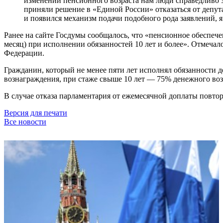
изменений пенсионного возраста нам люди справедливо за
приняли решение в «Единой России» отказаться от депут
и появился механизм подачи подобного рода заявлений, я
Ранее на сайте Госдумы сообщалось, что «пенсионное обеспечени
месяц) при исполнении обязанностей 10 лет и более». Отмечало
Федерации.
Гражданин, который не менее пяти лет исполнял обязанности д
вознаграждения, при стаже свыше 10 лет — 75% денежного возн
В случае отказа парламентария от ежемесячной доплаты повтор
Версия для печати
Все новости