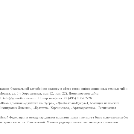
дано Федеральной службой по надзору в сфере связи, информационных технологий и
сква, ул. 3-я Хорошевская, дом 12, пом. 22). Доменное имя сайта
 info@govoritmoskva.ru. Номер телефона: +7 (495) 950-62-26
ш-Шам» (бывшая «Джабхат ан-Нусра», «Джебхат ан-Нусра»), Коалиция исламских
изантропик Дивижн», «Братство» Корчинского, «Артподготовка», Религиозная
ссийской Федерации и международными нормами права и не могут быть использованы без
материал является обязательной. Мнение редакции может не совпадать с мнением