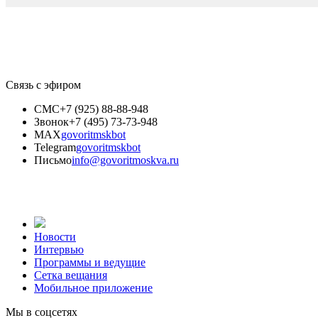
Связь с эфиром
СМС
+7 (925) 88-88-948
Звонок
+7 (495) 73-73-948
MAX
govoritmskbot
Telegram
govoritmskbot
Письмо
info@govoritmoskva.ru
Новости
Интервью
Программы и ведущие
Сетка вещания
Мобильное приложение
Мы в соцсетях