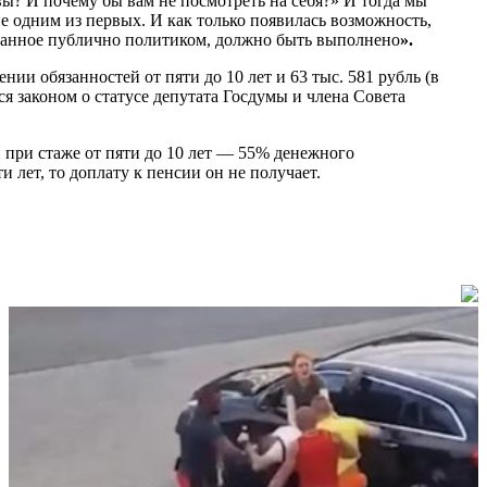
вы? И почему бы вам не посмотреть на себя?» И тогда мы
е одним из первых. И как только появилась возможность,
е данное публично политиком, должно быть выполнено
».
нии обязанностей от пяти до 10 лет и 63 тыс. 581 рубль (в
я законом о статусе депутата Госдумы и члена Совета
и при стаже от пяти до 10 лет — 55% денежного
лет, то доплату к пенсии он не получает.