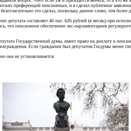
давали вопрос: «Вот если уж и приходится менять, то а что же 
атских преференций пенсионных, и я сделал публичное заявлени
 безотлагательно это сделал, поскольку данное слово, тем боле
е депутата составляет 46 тыс. 626 рублей (в месяц) при исполне
сь, что пенсионное обеспечение экс-парламентариев регулируетс
епутата Государственной думы, имеет право на доплату к пенси
аграждения. Если гражданин был депутатом Госдумы менее пяти 
но она не устанавливается.