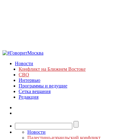
Новости
Конфликт на Ближнем Востоке
СВО
Интервью
Программы и ведущие
Сетка вещания
Редакция
Новости
Палестино-израильский конфликт