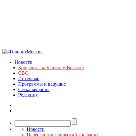
Новости
Конфликт на Ближнем Востоке
СВО
Интервью
Программы и ведущие
Сетка вещания
Редакция
Новости
Палестино-израильский конфликт