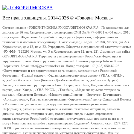
Все права защищены. 2014-2026 © «Говорит Москва»
Сетевое издание «ГОВОРИТМОСКВА.РУ/GOVORITMOSKVA.RU». Предназначено для
лиц старше 16 лет. Свидетельство о регистрации СМИ Эл № 77-64961 от 04 марта 2016
года выдано Федеральной службой по надзору в сфере связи, информационных
технологий и массовых коммуникаций (Роскомнадзор). Адрес: 123298, Москва, ул. 3-я
Хорошевская, дом 12, пом. 22. Учредитель Общество с ограниченной ответственностью
«РУ ФМ» (123298 Москва, ул. 3-я Хорошевская, дом 12, пом. 22). Доменное имя сайта
GOVORITMOSKVA.RU. Территория распространения – Российская Федерация и
зарубежные страны. Языки: русский и английский. Главный редактор Бабаян Роман
Георгиевич. Email: info@govoritmoskva.ru. Номер телефона: +7 (495) 950-62-26
*Экстремистские и террористические организации, запрещенные в Российской
Федерации: «Правый сектор», «Украинская повстанческая армия» (УПА), «ИГИЛ»,
«Джабхат Фатх аш-Шам» (бывшая «Джабхат ан-Нусра», «Джебхат ан-Нусра»),
Коалиция исламских группировок «Хайят Тахрир аш-Шам», Национал-Большевистская
партия, «Аль-Каида», «УНА-УНСО», «Талибан», «Меджлис крымско-татарского
народа», «Свидетели Иеговы», «Мизантропик Дивижн», «Братство» Корчинского,
«Артподготовка», Религиозная организация «Управленческий центр Свидетелей Иеговы
в России» и входящие в ее структуру местные религиозные организации.
Информация, размещенная на портале, а именно: текстовые материалы, элементы
дизайна, логотипы, товарные знаки, фотографии, видео и аудио охраняются
законодательством Российской Федерации и международными нормами права и не
могут быть использованы без разрешения правообладателей. Согласно ст.ст. 1274,1275
ГК РФ, при любом использовании материалов, размещенных на портале, в том числе
цитировании, активная гиперссылка на материал является обязательной. Мнение