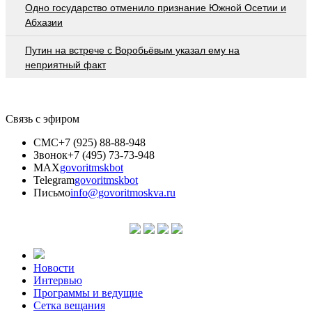
Одно государство отменило признание Южной Осетии и
Абхазии
Путин на встрече с Воробьёвым указал ему на
неприятный факт
Связь с эфиром
СМС
+7 (925) 88-88-948
Звонок
+7 (495) 73-73-948
MAX
govoritmskbot
Telegram
govoritmskbot
Письмо
info@govoritmoskva.ru
Новости
Интервью
Программы и ведущие
Сетка вещания