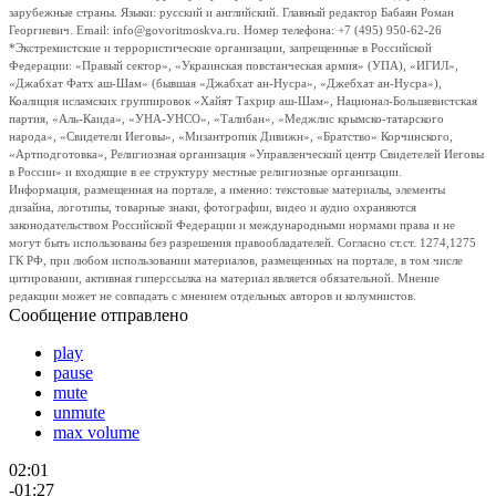
зарубежные страны. Языки: русский и английский. Главный редактор Бабаян Роман
Георгиевич. Email: info@govoritmoskva.ru. Номер телефона: +7 (495) 950-62-26
*Экстремистские и террористические организации, запрещенные в Российской
Федерации: «Правый сектор», «Украинская повстанческая армия» (УПА), «ИГИЛ»,
«Джабхат Фатх аш-Шам» (бывшая «Джабхат ан-Нусра», «Джебхат ан-Нусра»),
Коалиция исламских группировок «Хайят Тахрир аш-Шам», Национал-Большевистская
партия, «Аль-Каида», «УНА-УНСО», «Талибан», «Меджлис крымско-татарского
народа», «Свидетели Иеговы», «Мизантропик Дивижн», «Братство» Корчинского,
«Артподготовка», Религиозная организация «Управленческий центр Свидетелей Иеговы
в России» и входящие в ее структуру местные религиозные организации.
Информация, размещенная на портале, а именно: текстовые материалы, элементы
дизайна, логотипы, товарные знаки, фотографии, видео и аудио охраняются
законодательством Российской Федерации и международными нормами права и не
могут быть использованы без разрешения правообладателей. Согласно ст.ст. 1274,1275
ГК РФ, при любом использовании материалов, размещенных на портале, в том числе
цитировании, активная гиперссылка на материал является обязательной. Мнение
редакции может не совпадать с мнением отдельных авторов и колумнистов.
Сообщение отправлено
play
pause
mute
unmute
max volume
02:01
-01:27