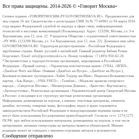
Все права защищены. 2014-2026 © «Говорит Москва»
Сетевое издание «ГОВОРИТМОСКВА.РУ/GOVORITMOSKVA.RU». Предназначено для
лиц старше 16 лет. Свидетельство о регистрации СМИ Эл № 77-64961 от 04 марта 2016
года выдано Федеральной службой по надзору в сфере связи, информационных
технологий и массовых коммуникаций (Роскомнадзор). Адрес: 123298, Москва, ул. 3-я
Хорошевская, дом 12, пом. 22. Учредитель Общество с ограниченной ответственностью
«РУ ФМ» (123298 Москва, ул. 3-я Хорошевская, дом 12, пом. 22). Доменное имя сайта
GOVORITMOSKVA.RU. Территория распространения – Российская Федерация и
зарубежные страны. Языки: русский и английский. Главный редактор Бабаян Роман
Георгиевич. Email: info@govoritmoskva.ru. Номер телефона: +7 (495) 950-62-26
*Экстремистские и террористические организации, запрещенные в Российской
Федерации: «Правый сектор», «Украинская повстанческая армия» (УПА), «ИГИЛ»,
«Джабхат Фатх аш-Шам» (бывшая «Джабхат ан-Нусра», «Джебхат ан-Нусра»),
Коалиция исламских группировок «Хайят Тахрир аш-Шам», Национал-Большевистская
партия, «Аль-Каида», «УНА-УНСО», «Талибан», «Меджлис крымско-татарского
народа», «Свидетели Иеговы», «Мизантропик Дивижн», «Братство» Корчинского,
«Артподготовка», Религиозная организация «Управленческий центр Свидетелей Иеговы
в России» и входящие в ее структуру местные религиозные организации.
Информация, размещенная на портале, а именно: текстовые материалы, элементы
дизайна, логотипы, товарные знаки, фотографии, видео и аудио охраняются
законодательством Российской Федерации и международными нормами права и не
могут быть использованы без разрешения правообладателей. Согласно ст.ст. 1274,1275
ГК РФ, при любом использовании материалов, размещенных на портале, в том числе
цитировании, активная гиперссылка на материал является обязательной. Мнение
редакции может не совпадать с мнением отдельных авторов и колумнистов.
Сообщение отправлено