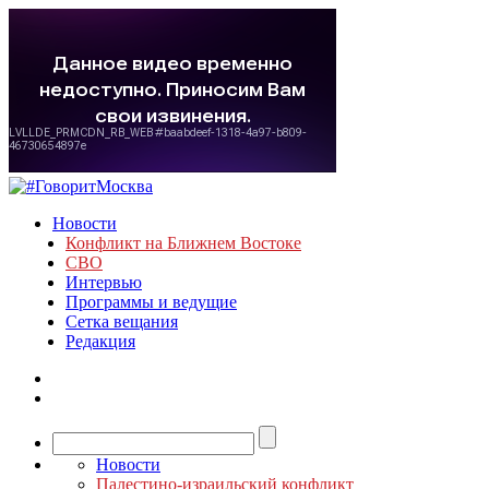
Новости
Конфликт на Ближнем Востоке
СВО
Интервью
Программы и ведущие
Сетка вещания
Редакция
Новости
Палестино-израильский конфликт