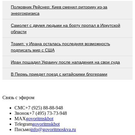
Полковник Рейснер: Киев сменил риторику из-за
энергокризиса
Самолет с двумя людьми на борту пропал в Иркутской
области
Трамп: у Ирана осталась последняя возможность
подписать мир с США
Иран пощадил Украину после нападения на свои суда
В Пермь приедет поезд с китайскими блогерами
Связь с эфиром
СМС
+7 (925) 88-88-948
Звонок
+7 (495) 73-73-948
MAX
govoritmskbot
Telegram
govoritmskbot
Письмо
info@govoritmoskva.ru