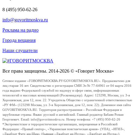
8 (495) 950-62-26
info@govoritmoskva.ru
Реклама на радио
Города вещания
Наши слушатели
Все права защищены. 2014-2026 © «Говорит Москва»
Сетевое издание «ГОВОРИТМОСКВА.РУ/GOVORITMOSKVA.RU». Предназначено для
лиц старше 16 лет. Свидетельство о регистрации СМИ Эл № 77-64961 от 04 марта 2016
года выдано Федеральной службой по надзору в сфере связи, информационных
технологий и массовых коммуникаций (Роскомнадзор). Адрес: 123298, Москва, ул. 3-я
Хорошевская, дом 12, пом. 22. Учредитель Общество с ограниченной ответственностью
«РУ ФМ» (123298 Москва, ул. 3-я Хорошевская, дом 12, пом. 22). Доменное имя сайта
GOVORITMOSKVA.RU. Территория распространения – Российская Федерация и
зарубежные страны. Языки: русский и английский. Главный редактор Бабаян Роман
Георгиевич. Email: info@govoritmoskva.ru. Номер телефона: +7 (495) 950-62-26
*Экстремистские и террористические организации, запрещенные в Российской
Федерации: «Правый сектор», «Украинская повстанческая армия» (УПА), «ИГИЛ»,
«Джабхат Фатх аш-Шам» (бывшая «Джабхат ан-Нусра», «Джебхат ан-Нусра»),