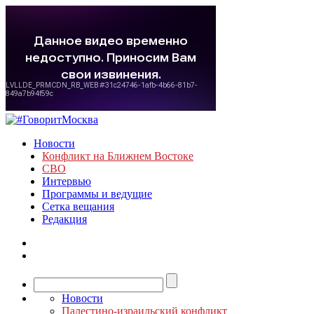
Новости
Конфликт на Ближнем Востоке
СВО
Интервью
Программы и ведущие
Сетка вещания
Редакция
Новости
Палестино-израильский конфликт