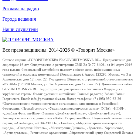
Реклама на радио
Города вещания
Наши слушатели
Все права защищены. 2014-2026 © «Говорит Москва»
Сетевое издание «ГОВОРИТМОСКВА.РУ/GOVORITMOSKVA.RU». Предназначено для
лиц старше 16 лет. Свидетельство о регистрации СМИ Эл № 77-64961 от 04 марта 2016
года выдано Федеральной службой по надзору в сфере связи, информационных
технологий и массовых коммуникаций (Роскомнадзор). Адрес: 123298, Москва, ул. 3-я
Хорошевская, дом 12, пом. 22. Учредитель Общество с ограниченной ответственностью
«РУ ФМ» (123298 Москва, ул. 3-я Хорошевская, дом 12, пом. 22). Доменное имя сайта
GOVORITMOSKVA.RU. Территория распространения – Российская Федерация и
зарубежные страны. Языки: русский и английский. Главный редактор Бабаян Роман
Георгиевич. Email: info@govoritmoskva.ru. Номер телефона: +7 (495) 950-62-26
*Экстремистские и террористические организации, запрещенные в Российской
Федерации: «Правый сектор», «Украинская повстанческая армия» (УПА), «ИГИЛ»,
«Джабхат Фатх аш-Шам» (бывшая «Джабхат ан-Нусра», «Джебхат ан-Нусра»),
Коалиция исламских группировок «Хайят Тахрир аш-Шам», Национал-Большевистская
партия, «Аль-Каида», «УНА-УНСО», «Талибан», «Меджлис крымско-татарского
народа», «Свидетели Иеговы», «Мизантропик Дивижн», «Братство» Корчинского,
«Артподготовка», Религиозная организация «Управленческий центр Свидетелей Иеговы