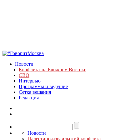
Новости
Конфликт на Ближнем Востоке
СВО
Интервью
Программы и ведущие
Сетка вещания
Редакция
Новости
Палестино-израильский конфликт