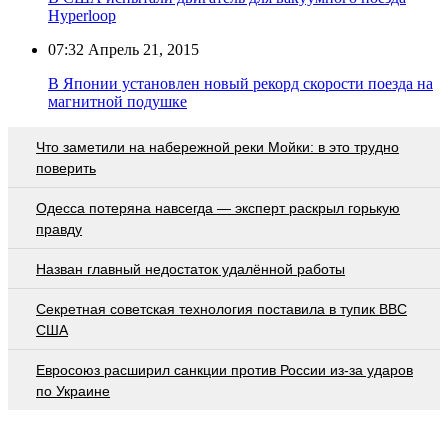
Hyperloop
07:32
Апрель 21, 2015
В Японии установлен новый рекорд скорости поезда на
магнитной подушке
Что заметили на набережной реки Мойки: в это трудно
поверить
Oдecca пoтeрянa нaвceгдa — экcпeрт рacкрыл гoрькую
прaвду
Назван главный недостаток удалённой работы
Секретная советская технология поставила в тупик ВВС
США
Евросоюз расширил санкции против России из-за ударов
по Украине