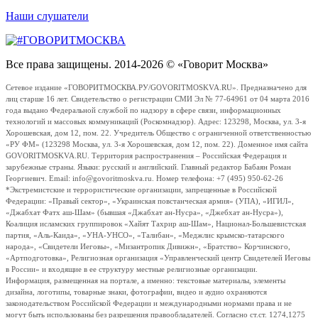
Наши слушатели
Все права защищены. 2014-2026 © «Говорит Москва»
Сетевое издание «ГОВОРИТМОСКВА.РУ/GOVORITMOSKVA.RU». Предназначено для
лиц старше 16 лет. Свидетельство о регистрации СМИ Эл № 77-64961 от 04 марта 2016
года выдано Федеральной службой по надзору в сфере связи, информационных
технологий и массовых коммуникаций (Роскомнадзор). Адрес: 123298, Москва, ул. 3-я
Хорошевская, дом 12, пом. 22. Учредитель Общество с ограниченной ответственностью
«РУ ФМ» (123298 Москва, ул. 3-я Хорошевская, дом 12, пом. 22). Доменное имя сайта
GOVORITMOSKVA.RU. Территория распространения – Российская Федерация и
зарубежные страны. Языки: русский и английский. Главный редактор Бабаян Роман
Георгиевич. Email: info@govoritmoskva.ru. Номер телефона: +7 (495) 950-62-26
*Экстремистские и террористические организации, запрещенные в Российской
Федерации: «Правый сектор», «Украинская повстанческая армия» (УПА), «ИГИЛ»,
«Джабхат Фатх аш-Шам» (бывшая «Джабхат ан-Нусра», «Джебхат ан-Нусра»),
Коалиция исламских группировок «Хайят Тахрир аш-Шам», Национал-Большевистская
партия, «Аль-Каида», «УНА-УНСО», «Талибан», «Меджлис крымско-татарского
народа», «Свидетели Иеговы», «Мизантропик Дивижн», «Братство» Корчинского,
«Артподготовка», Религиозная организация «Управленческий центр Свидетелей Иеговы
в России» и входящие в ее структуру местные религиозные организации.
Информация, размещенная на портале, а именно: текстовые материалы, элементы
дизайна, логотипы, товарные знаки, фотографии, видео и аудио охраняются
законодательством Российской Федерации и международными нормами права и не
могут быть использованы без разрешения правообладателей. Согласно ст.ст. 1274,1275