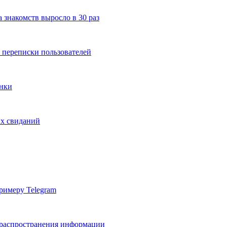
а знакомств выросло в 30 раз
 переписки пользователей
онки
ых свиданий
римеру Telegram
в распространения информации