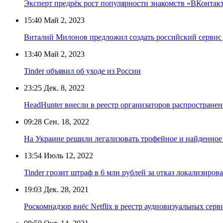
Эксперт предрёк рост популярности знакомств «ВКонтакте
15:40
Май 2, 2023
Виталий Милонов предложил создать российский сервис 
13:40
Май 2, 2023
Tinder объявил об уходе из России
23:25
Дек. 8, 2022
HeadHunter внесли в реестр организаторов распростран
09:28
Сен. 18, 2022
На Украине решили легализовать трофейное и найденное
13:54
Июль 12, 2022
Tinder грозит штраф в 6 млн рублей за отказ локализиров
19:03
Дек. 28, 2021
Роскомнадзор внёс Netflix в реестр аудиовизуальных серв