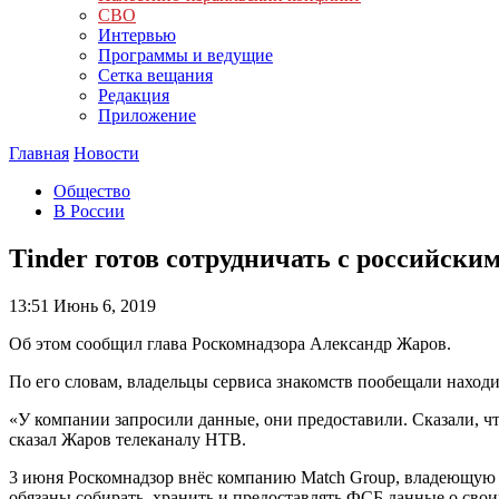
СВО
Интервью
Программы и ведущие
Сетка вещания
Редакция
Приложение
Главная
Новости
Общество
В России
Tinder готов сотрудничать с российск
13:51
Июнь 6, 2019
Об этом сообщил глава Роскомнадзора Александр Жаров.
По его словам, владельцы сервиса знакомств пообещали наход
«У компании запросили данные, они предоставили. Сказали, ч
сказал Жаров телеканалу НТВ.
3 июня Роскомнадзор внёс компанию Match Group, владеющую Ti
обязаны собирать, хранить и предоставлять ФСБ данные о свои