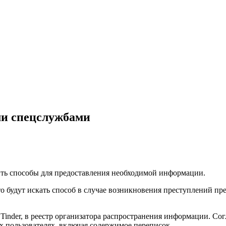
ими спецслужбами
ить способы для предоставления необходимой информации.
то будут искать способ в случае возникновения преступлений п
nder, в реестр организатора распространения информации. Согла
х пользователях, включая содержимое переписок.