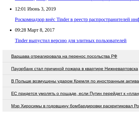
12:01
Июнь 3, 2019
Роскомнадзор внёс Tinder в реестр распространителей и
09:28
Март 8, 2017
Tinder выпустил версию для элитных пользователей
Варшава отреагировала на перенос посольства РФ
Пауэрбанк стал причиной пожара в квартире Нижневартовска
В Польше возмущены ударом Кремля по иностранным актив
EC придется умолять о пощаде, если Путин перейдет к «план
Мэр Хиросимы в годовщину бомбардировки раскритиковал Р