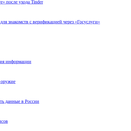
» после ухода Tinder
для знакомств с верификацией через «Госуслуги»
ения информации
 оружие
ать данные в России
исов