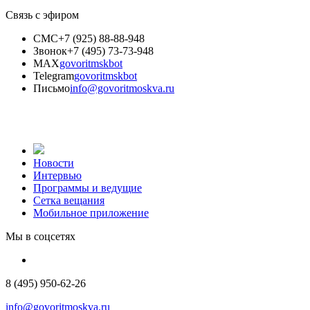
Связь с эфиром
СМС
+7 (925) 88-88-948
Звонок
+7 (495) 73-73-948
MAX
govoritmskbot
Telegram
govoritmskbot
Письмо
info@govoritmoskva.ru
Новости
Интервью
Программы и ведущие
Сетка вещания
Мобильное приложение
Мы в соцсетях
8 (495) 950-62-26
info@govoritmoskva.ru