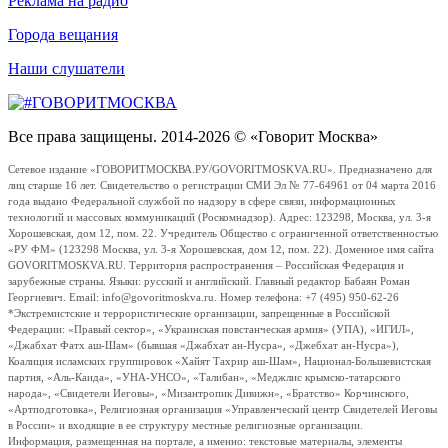
Реклама на радио
Города вещания
Наши слушатели
Все права защищены. 2014-2026 © «Говорит Москва»
Сетевое издание «ГОВОРИТМОСКВА.РУ/GOVORITMOSKVA.RU». Предназначено для
лиц старше 16 лет. Свидетельство о регистрации СМИ Эл № 77-64961 от 04 марта 2016
года выдано Федеральной службой по надзору в сфере связи, информационных
технологий и массовых коммуникаций (Роскомнадзор). Адрес: 123298, Москва, ул. 3-я
Хорошевская, дом 12, пом. 22. Учредитель Общество с ограниченной ответственностью
«РУ ФМ» (123298 Москва, ул. 3-я Хорошевская, дом 12, пом. 22). Доменное имя сайта
GOVORITMOSKVA.RU. Территория распространения – Российская Федерация и
зарубежные страны. Языки: русский и английский. Главный редактор Бабаян Роман
Георгиевич. Email: info@govoritmoskva.ru. Номер телефона: +7 (495) 950-62-26
*Экстремистские и террористические организации, запрещенные в Российской
Федерации: «Правый сектор», «Украинская повстанческая армия» (УПА), «ИГИЛ»,
«Джабхат Фатх аш-Шам» (бывшая «Джабхат ан-Нусра», «Джебхат ан-Нусра»),
Коалиция исламских группировок «Хайят Тахрир аш-Шам», Национал-Большевистская
партия, «Аль-Каида», «УНА-УНСО», «Талибан», «Меджлис крымско-татарского
народа», «Свидетели Иеговы», «Мизантропик Дивижн», «Братство» Корчинского,
«Артподготовка», Религиозная организация «Управленческий центр Свидетелей Иеговы
в России» и входящие в ее структуру местные религиозные организации.
Информация, размещенная на портале, а именно: текстовые материалы, элементы