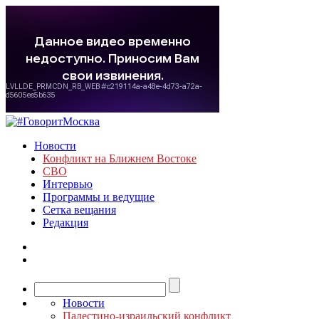
Новости
Конфликт на Ближнем Востоке
СВО
Интервью
Программы и ведущие
Сетка вещания
Редакция
Новости
Палестино-израильский конфликт