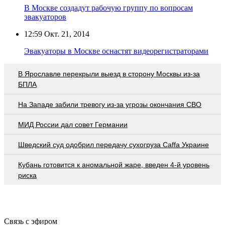
В Москве создадут рабочую группу по вопросам
эвакуаторов
12:59
Окт. 21, 2014
Эвакуаторы в Москве оснастят видеорегистраторами
В Ярославле перекрыли выезд в сторону Москвы из-за
БПЛА
На Западе забили тревогу из-за угрозы окончания СВО
МИД России дал совет Германии
Шведский суд одобрил передачу сухогруза Caffa Украине
Кубань готовится к аномальной жаре, введен 4-й уровень
риска
Связь с эфиром