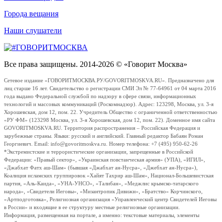
Города вещания
Наши слушатели
Все права защищены. 2014-2026 © «Говорит Москва»
Сетевое издание «ГОВОРИТМОСКВА.РУ/GOVORITMOSKVA.RU». Предназначено для
лиц старше 16 лет. Свидетельство о регистрации СМИ Эл № 77-64961 от 04 марта 2016
года выдано Федеральной службой по надзору в сфере связи, информационных
технологий и массовых коммуникаций (Роскомнадзор). Адрес: 123298, Москва, ул. 3-я
Хорошевская, дом 12, пом. 22. Учредитель Общество с ограниченной ответственностью
«РУ ФМ» (123298 Москва, ул. 3-я Хорошевская, дом 12, пом. 22). Доменное имя сайта
GOVORITMOSKVA.RU. Территория распространения – Российская Федерация и
зарубежные страны. Языки: русский и английский. Главный редактор Бабаян Роман
Георгиевич. Email: info@govoritmoskva.ru. Номер телефона: +7 (495) 950-62-26
*Экстремистские и террористические организации, запрещенные в Российской
Федерации: «Правый сектор», «Украинская повстанческая армия» (УПА), «ИГИЛ»,
«Джабхат Фатх аш-Шам» (бывшая «Джабхат ан-Нусра», «Джебхат ан-Нусра»),
Коалиция исламских группировок «Хайят Тахрир аш-Шам», Национал-Большевистская
партия, «Аль-Каида», «УНА-УНСО», «Талибан», «Меджлис крымско-татарского
народа», «Свидетели Иеговы», «Мизантропик Дивижн», «Братство» Корчинского,
«Артподготовка», Религиозная организация «Управленческий центр Свидетелей Иеговы
в России» и входящие в ее структуру местные религиозные организации.
Информация, размещенная на портале, а именно: текстовые материалы, элементы