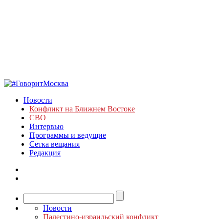
Новости
Конфликт на Ближнем Востоке
СВО
Интервью
Программы и ведущие
Сетка вещания
Редакция
Новости
Палестино-израильский конфликт