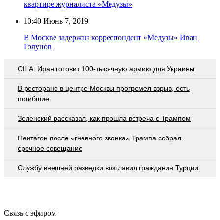
квартире журналиста «Медузы»
10:40
Июнь 7, 2019
В Москве задержан корреспондент «Медузы» Иван
Голунов
США: Иран готовит 100-тысячную армию для Украины
В ресторане в центре Москвы прогремел взрыв, есть
погибшие
Зеленский рассказал, как прошла встреча с Трампом
Пентагон после «гневного звонка» Трампа собрал
срочное совещание
Службу внешней разведки возглавил гражданин Турции
Связь с эфиром