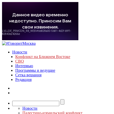
Новости
Конфликт на Ближнем Востоке
СВО
Интервью
Программы и ведущие
Сетка вещания
Редакция
Новости
Палестино-израильский конфликт