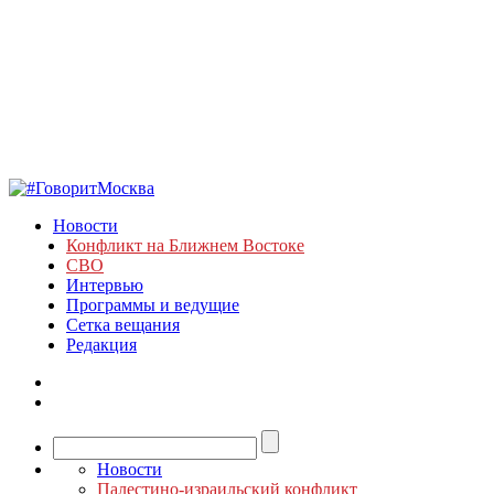
Новости
Конфликт на Ближнем Востоке
СВО
Интервью
Программы и ведущие
Сетка вещания
Редакция
Новости
Палестино-израильский конфликт