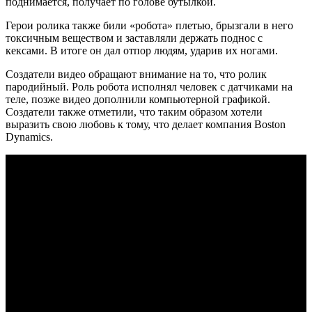
поднимается, получает по голове бутылкой.
Герои ролика также били «робота» плетью, брызгали в него
токсичным веществом и заставляли держать поднос с
кексами. В итоге он дал отпор людям, ударив их ногами.
Создатели видео обращают внимание на то, что ролик
пародийный. Роль робота исполнял человек с датчиками на
теле, позже видео дополнили компьютерной графикой.
Создатели также отметили, что таким образом хотели
выразить свою любовь к тому, что делает компания Boston
Dynamics.