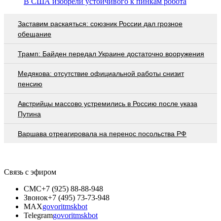
В США изобрели устойчивого к пинкам робота
Заставим раскаяться: союзник России дал грозное
обещание
Трамп: Байден передал Украине достаточно вооружения
Медякова: отсутствие официальной работы снизит
пенсию
Австрийцы массово устремились в Россию после указа
Путина
Варшава отреагировала на перенос посольства РФ
Связь с эфиром
СМС
+7 (925) 88-88-948
Звонок
+7 (495) 73-73-948
MAX
govoritmskbot
Telegram
govoritmskbot