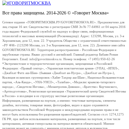
Все права защищены. 2014-2026 © «Говорит Москва»
Сетевое издание «ГОВОРИТМОСКВА.РУ/GOVORITMOSKVA.RU». Предназначено для
лиц старше 16 лет. Свидетельство о регистрации СМИ Эл № 77-64961 от 04 марта 2016
года выдано Федеральной службой по надзору в сфере связи, информационных
технологий и массовых коммуникаций (Роскомнадзор). Адрес: 123298, Москва, ул. 3-я
Хорошевская, дом 12, пом. 22. Учредитель Общество с ограниченной ответственностью
«РУ ФМ» (123298 Москва, ул. 3-я Хорошевская, дом 12, пом. 22). Доменное имя сайта
GOVORITMOSKVA.RU. Территория распространения – Российская Федерация и
зарубежные страны. Языки: русский и английский. Главный редактор Бабаян Роман
Георгиевич. Email: info@govoritmoskva.ru. Номер телефона: +7 (495) 950-62-26
*Экстремистские и террористические организации, запрещенные в Российской
Федерации: «Правый сектор», «Украинская повстанческая армия» (УПА), «ИГИЛ»,
«Джабхат Фатх аш-Шам» (бывшая «Джабхат ан-Нусра», «Джебхат ан-Нусра»),
Коалиция исламских группировок «Хайят Тахрир аш-Шам», Национал-Большевистская
партия, «Аль-Каида», «УНА-УНСО», «Талибан», «Меджлис крымско-татарского
народа», «Свидетели Иеговы», «Мизантропик Дивижн», «Братство» Корчинского,
«Артподготовка», Религиозная организация «Управленческий центр Свидетелей Иеговы
в России» и входящие в ее структуру местные религиозные организации.
Информация, размещенная на портале, а именно: текстовые материалы, элементы
дизайна, логотипы, товарные знаки, фотографии, видео и аудио охраняются
законодательством Российской Федерации и международными нормами права и не
могут быть использованы без разрешения правообладателей. Согласно ст.ст. 1274,1275
ГК РФ, при любом использовании материалов, размещенных на портале, в том числе
цитировании, активная гиперссылка на материал является обязательной. Мнение
редакции может не совпадать с мнением отдельных авторов и колумнистов.