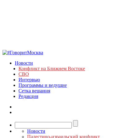
Новости
Конфликт на Ближнем Востоке
СВО
Интервью
Программы и ведущие
Сетка вещания
Редакция
Новости
Палестино-израильский конфликт