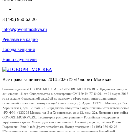
8 (495) 950-62-26
info@govoritmoskva.ru
Реклама на радио
Города вещания
Наши слушатели
Все права защищены. 2014-2026 © «Говорит Москва»
Сетевое издание «ГОВОРИТМОСКВА.РУ/GOVORITMOSKVA.RU». Предназначено для
лиц старше 16 лет. Свидетельство о регистрации СМИ Эл № 77-64961 от 04 марта 2016
года выдано Федеральной службой по надзору в сфере связи, информационных
технологий и массовых коммуникаций (Роскомнадзор). Адрес: 123298, Москва, ул. 3-я
Хорошевская, дом 12, пом. 22. Учредитель Общество с ограниченной ответственностью
«РУ ФМ» (123298 Москва, ул. 3-я Хорошевская, дом 12, пом. 22). Доменное имя сайта
GOVORITMOSKVA.RU. Территория распространения – Российская Федерация и
зарубежные страны. Языки: русский и английский. Главный редактор Бабаян Роман
Георгиевич. Email: info@govoritmoskva.ru. Номер телефона: +7 (495) 950-62-26
*Экстремистские и террористические организации, запрещенные в Российской