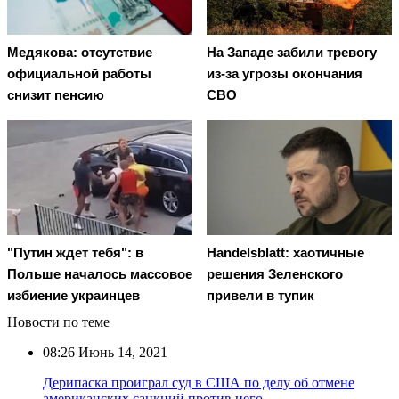
Медякова: отсутствие
На Западе забили тревогу
официальной работы
из-за угрозы окончания
снизит пенсию
СВО
"Путин ждет тебя": в
Handelsblatt: хаотичные
Польше началось массовое
решения Зеленского
избиение украинцев
привели в тупик
Новости по теме
08:26
Июнь 14, 2021
Дерипаска проиграл суд в США по делу об отмене
американских санкций против него