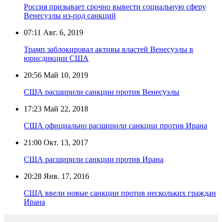
Россия призывает срочно вывести социальную сферу
Венесуэлы из-под санкций
07:11
Авг. 6, 2019
Трамп заблокировал активы властей Венесуэлы в
юрисдикции США
20:56
Май 10, 2019
США расширили санкции против Венесуэлы
17:23
Май 22, 2018
США официально расширили санкции против Ирана
21:00
Окт. 13, 2017
США расширили санкции против Ирана
20:28
Янв. 17, 2016
США ввели новые санкции против нескольких граждан
Ирана