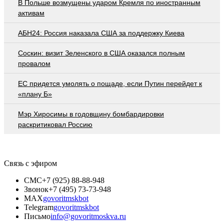
В Польше возмущены ударом Кремля по иностранным
активам
АБН24: Россия наказала США за поддержку Киева
Соскин: визит Зеленского в США оказался полным
провалом
EC придется умолять о пощаде, если Путин перейдет к
«плану Б»
Мэр Хиросимы в годовщину бомбардировки
раскритиковал Россию
Связь с эфиром
СМС
+7 (925) 88-88-948
Звонок
+7 (495) 73-73-948
MAX
govoritmskbot
Telegram
govoritmskbot
Письмо
info@govoritmoskva.ru