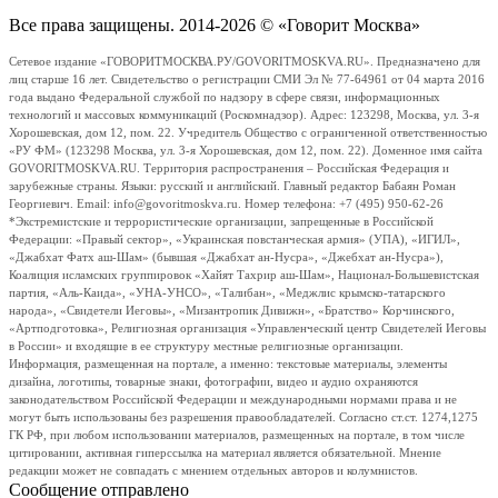
Все права защищены. 2014-2026 © «Говорит Москва»
Сетевое издание «ГОВОРИТМОСКВА.РУ/GOVORITMOSKVA.RU». Предназначено для
лиц старше 16 лет. Свидетельство о регистрации СМИ Эл № 77-64961 от 04 марта 2016
года выдано Федеральной службой по надзору в сфере связи, информационных
технологий и массовых коммуникаций (Роскомнадзор). Адрес: 123298, Москва, ул. 3-я
Хорошевская, дом 12, пом. 22. Учредитель Общество с ограниченной ответственностью
«РУ ФМ» (123298 Москва, ул. 3-я Хорошевская, дом 12, пом. 22). Доменное имя сайта
GOVORITMOSKVA.RU. Территория распространения – Российская Федерация и
зарубежные страны. Языки: русский и английский. Главный редактор Бабаян Роман
Георгиевич. Email: info@govoritmoskva.ru. Номер телефона: +7 (495) 950-62-26
*Экстремистские и террористические организации, запрещенные в Российской
Федерации: «Правый сектор», «Украинская повстанческая армия» (УПА), «ИГИЛ»,
«Джабхат Фатх аш-Шам» (бывшая «Джабхат ан-Нусра», «Джебхат ан-Нусра»),
Коалиция исламских группировок «Хайят Тахрир аш-Шам», Национал-Большевистская
партия, «Аль-Каида», «УНА-УНСО», «Талибан», «Меджлис крымско-татарского
народа», «Свидетели Иеговы», «Мизантропик Дивижн», «Братство» Корчинского,
«Артподготовка», Религиозная организация «Управленческий центр Свидетелей Иеговы
в России» и входящие в ее структуру местные религиозные организации.
Информация, размещенная на портале, а именно: текстовые материалы, элементы
дизайна, логотипы, товарные знаки, фотографии, видео и аудио охраняются
законодательством Российской Федерации и международными нормами права и не
могут быть использованы без разрешения правообладателей. Согласно ст.ст. 1274,1275
ГК РФ, при любом использовании материалов, размещенных на портале, в том числе
цитировании, активная гиперссылка на материал является обязательной. Мнение
редакции может не совпадать с мнением отдельных авторов и колумнистов.
Сообщение отправлено