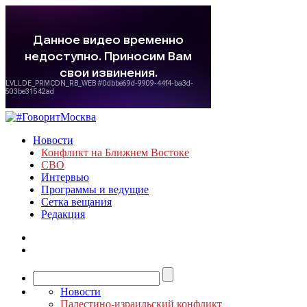
Новости
Конфликт на Ближнем Востоке
СВО
Интервью
Программы и ведущие
Сетка вещания
Редакция
Новости
Палестино-израильский конфликт