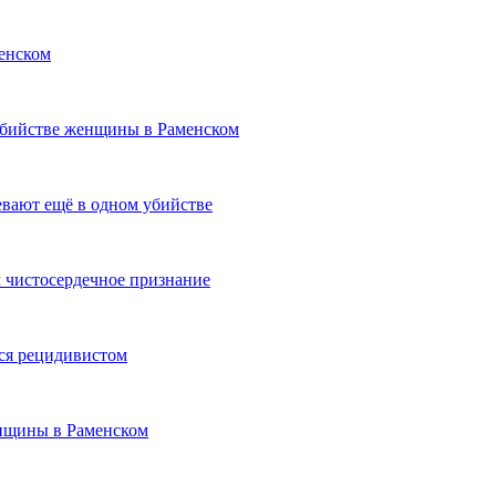
енском
убийстве женщины в Раменском
вают ещё в одном убийстве
 чистосердечное признание
ся рецидивистом
енщины в Раменском