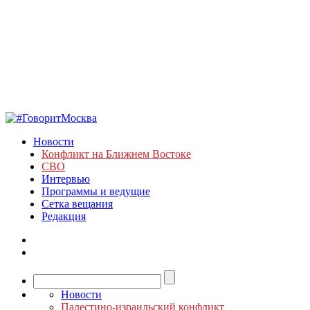
Новости
Конфликт на Ближнем Востоке
СВО
Интервью
Программы и ведущие
Сетка вещания
Редакция
Новости
Палестино-израильский конфликт