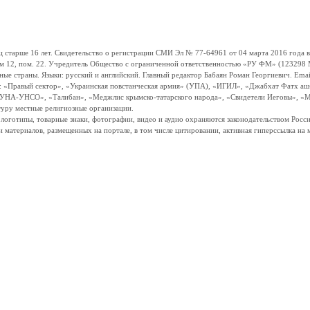
ше 16 лет. Свидетельство о регистрации СМИ Эл № 77-64961 от 04 марта 2016 года вы
ом 12, пом. 22. Учредитель Общество с ограниченной ответственностью «РУ ФМ» (123298 Мо
траны. Языки: русский и английский. Главный редактор Бабаян Роман Георгиевич. Email:
и: «Правый сектор», «Украинская повстанческая армия» (УПА), «ИГИЛ», «Джабхат Фатх а
«УНА-УНСО», «Талибан», «Меджлис крымско-татарского народа», «Свидетели Иеговы», «М
туру местные религиозные организации.
, логотипы, товарные знаки, фотографии, видео и аудио охраняются законодательством Ро
и материалов, размещенных на портале, в том числе цитировании, активная гиперссылка на 