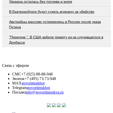
Украина осталась без топлива и моря
В Екатеринбурге будут судить мужчину за убийство
Австрийцы массово устремились в Россию после указа
Путина
"Перелом ". В США забили тревогу из-за случившегося в
Донбассе
Связь с эфиром
СМС
+7 (925) 88-88-948
Звонок
+7 (495) 73-73-948
MAX
govoritmskbot
Telegram
govoritmskbot
Письмо
info@govoritmoskva.ru