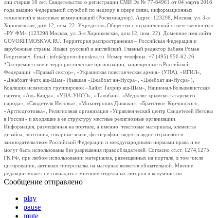
лиц старше 16 лет. Свидетельство о регистрации СМИ Эл № 77-64961 от 04 марта 2016
года выдано Федеральной службой по надзору в сфере связи, информационных
технологий и массовых коммуникаций (Роскомнадзор). Адрес: 123298, Москва, ул. 3-я
Хорошевская, дом 12, пом. 22. Учредитель Общество с ограниченной ответственностью
«РУ ФМ» (123298 Москва, ул. 3-я Хорошевская, дом 12, пом. 22). Доменное имя сайта
GOVORITMOSKVA.RU. Территория распространения – Российская Федерация и
зарубежные страны. Языки: русский и английский. Главный редактор Бабаян Роман
Георгиевич. Email: info@govoritmoskva.ru. Номер телефона: +7 (495) 950-62-26
*Экстремистские и террористические организации, запрещенные в Российской
Федерации: «Правый сектор», «Украинская повстанческая армия» (УПА), «ИГИЛ»,
«Джабхат Фатх аш-Шам» (бывшая «Джабхат ан-Нусра», «Джебхат ан-Нусра»),
Коалиция исламских группировок «Хайят Тахрир аш-Шам», Национал-Большевистская
партия, «Аль-Каида», «УНА-УНСО», «Талибан», «Меджлис крымско-татарского
народа», «Свидетели Иеговы», «Мизантропик Дивижн», «Братство» Корчинского,
«Артподготовка», Религиозная организация «Управленческий центр Свидетелей Иеговы
в России» и входящие в ее структуру местные религиозные организации.
Информация, размещенная на портале, а именно: текстовые материалы, элементы
дизайна, логотипы, товарные знаки, фотографии, видео и аудио охраняются
законодательством Российской Федерации и международными нормами права и не
могут быть использованы без разрешения правообладателей. Согласно ст.ст. 1274,1275
ГК РФ, при любом использовании материалов, размещенных на портале, в том числе
цитировании, активная гиперссылка на материал является обязательной. Мнение
редакции может не совпадать с мнением отдельных авторов и колумнистов.
Сообщение отправлено
play
pause
mute