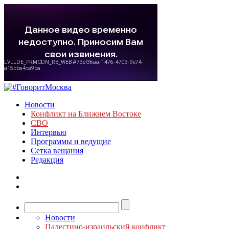
Новости
Конфликт на Ближнем Востоке
СВО
Интервью
Программы и ведущие
Сетка вещания
Редакция
Новости
Палестино-израильский конфликт