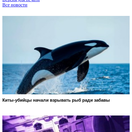
Все новости
Киты-убийцы начали взрывать рыб ради забавы