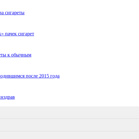
на сигареты
» пачек сигарет
еты к обычным
родившимся после 2015 года
инздрав