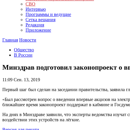
СВО
Интервью
Программы и ведущие
Сетка вещания
Редакция
Приложение
Главная
Новости
Общество
В России
Минздрав подготовил законопроект о в
11:09
Сен. 13, 2019
Первый шаг был сделан на заседании правительства, заявила г
«Был рассмотрен вопрос о введении впервые акцизов на элект
ближайшее время законопроект поддержат в кабмине и Госдуме
На днях в Минздраве заявили, что эксперты ведомства изучат 
воздействии этих устройств на лёгкие.
Версия для печати