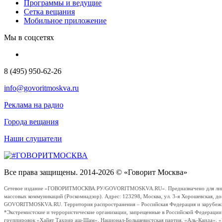
Программы и ведущие
Сетка вещания
Мобильное приложение
Мы в соцсетях
8 (495) 950-62-26
info@govoritmoskva.ru
Реклама на радио
Города вещания
Наши слушатели
Все права защищены. 2014-2026 © «Говорит Москва»
Сетевое издание «ГОВОРИТМОСКВА.РУ/GOVORITMOSKVA.RU». Предназначено для лиц стар
массовых коммуникаций (Роскомнадзор). Адрес: 123298, Москва, ул. 3-я Хорошевская, д
GOVORITMOSKVA.RU. Территория распространения – Российская Федерация и зарубежные с
*Экстремистские и террористические организации, запрещенные в Российской Федераци
группировок «Хайят Тахрир аш-Шам», Национал-Большевистская партия, «Аль-Каида», 